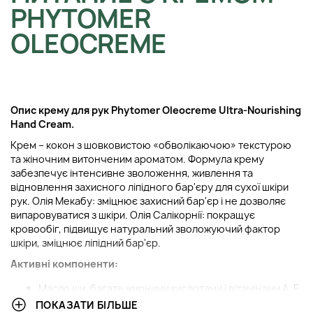
PHYTOMER
OLEOCREME
Опис крему для рук Phytomer Oleocreme Ultra-Nourishing
Hand Cream.
Крем – кокон з шовковистою «обволікаючою» текстурою
та жіночним витонченим ароматом. Формула крему
забезпечує інтенсивне зволоження, живлення та
відновлення захисного ліпідного бар'єру для сухої шкіри
рук. Олія Мекабу: зміцнює захисний бар'єр і не дозволяє
випаровуватися з шкіри. Олія Салікорнії: покращує
кровообіг, підвищує натуральний зволожуючий фактор
шкіри, зміцнює ліпідний бар'єр.
Активні компоненти:
Масло ши, багате жирними кислотами і вітамінами А, Е,
D, F, інтенсивно зволожує і живить, прискорює
ПОКАЗАТИ БІЛЬШЕ