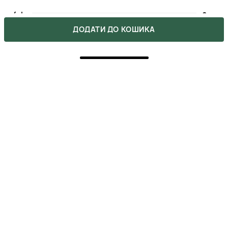
4
0
ДОДАТИ ДО КОШИКА
3
0
2
0
1
0
Напишіть свою думку про товар.
Зробіть вибір інших покупців легшим.
НАПИСАТИ ВІДГУК
5