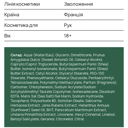
Лінія косметики
Зволоження
Країна
Франція
Косметика для
Рук
Вік
18+
Cклад
: Aqua (Water/Eau), Glycerin, Dimethicone, Prunus
Amygdalus Dulcis (Sweet Almond) Oil, Cetearyl Alcohol,
Caprylic/Capric Triglyceride, Butyrospermum Parkii (Shea)
Butter, Isononyl Isonanonate, Butyrospermum Parkii (Shea)
Butter Extract, Cetyl Alcohol, Glyceryl Stearate, PEG-100
Stearate, Phenoxyethanol, Cetearyl Glucoside, Pentaerythrityl
Tetraisostearate, Polymethyl Methacrylate, Parfum (Fragrance),
Carbomer, Chlorphenesin, Sodium Acrylate/Sodium
Acryloyldimethyl Taurate Copolymer, Isohexadecane, Disodium
EDTA, Maris Sal (Sea Salt)/Sel Marin, Sodium Hydroxide,
Tocopherol, Polysorbate 80, Sorbitan Oleate, Salicornia
Herbacea Extract, Jania Rubens Extract, Helianthus Annuus
(Sunflower) Seed Oil, BHT, Pancratium Maritimum Extract,
Undaria Pinnatifida Extract, Limonene, Hexyl Cinnamal, Linalool,
Benzyl Salicylate, Geraniol, Citronellol, Citral.