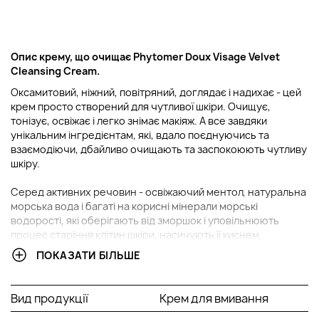
Опис крему, що очищає Phytomer Doux Visage Velvet
Cleansing Cream.
Оксамитовий, ніжний, повітряний, доглядає і надихає - цей
крем просто створений для чутливої шкіри. Очищує,
тонізує, освіжає і легко знімає макіяж. А все завдяки
унікальним інгредієнтам, які, вдало поєднуючись та
взаємодіючи, дбайливо очищають та заспокоюють чутливу
шкіру.
Серед активних речовин - освіжаючий ментол, натуральна
морська вода і багаті на корисні мінерали морські
водорості, які оберігають від зморшок і уповільнюють
процес старіння клітин шкіри, насичують її киснем,
захищаючи її від негативного впливу вільних радикалів, а
ПОКАЗАТИ БІЛЬШЕ
також зволожують і активно відновлюють структуру шкіри.
Засіб поєднує м'якість крему, ефективність мила і має
приємний легкий аромат.
Вид продукції
Крем для вмивання
Активні компоненти: