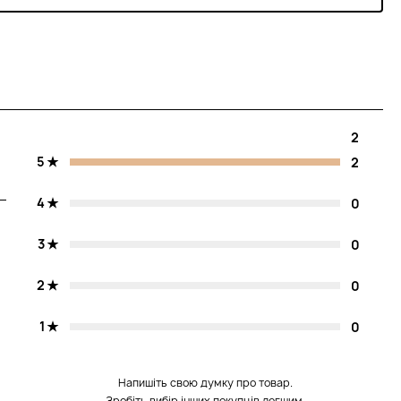
2
5
2
4
0
3
0
2
0
1
0
Напишіть свою думку про товар.
Зробіть вибір інших покупців легшим.