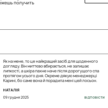
можешь получить
лини: здатність
мулюючу/тонізуючу
лісахаридів,
авдяки чому є
ведення токсинів з
лію, надає
 дію, сприяючи таким
Як на мене, то це найкращий засіб для щоденного
потребують.
догляду. Він миттєво вбирається, не залишає
липкості, а шкіра пахне наче після дорогущого спа
протягом усього дня. Окреме дякую менеджерці
Карині, бо саме вона й порадила мені цей лосьон.
НАТАЛІЯ
09 грудня 2025
ВІДПОВІСТИ