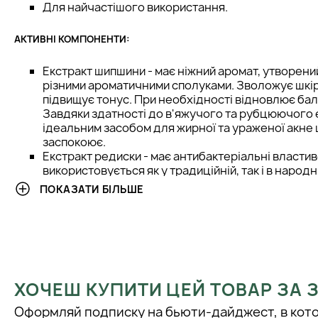
Для найчастішого використання.
АКТИВНІ КОМПОНЕНТИ:
Екстракт шипшини - має ніжний аромат, утворени
різними ароматичними сполуками. Зволожує шкіру
підвищує тонус. При необхідності відновлює бал
Завдяки здатності до в'яжучого та рубцюючого 
ідеальним засобом для жирної та ураженої акне ш
заспокоює.
Екстракт редиски - має антибактеріальні властив
використовується як у традиційній, так і в народ
своїй здатності ізолювати бактеріальні ферменти
ПОКАЗАТИ БІЛЬШЕ
властивості редис є наслідком природних механі
бактеріями з метою захисту від навколишнього 
патогенних мікроорганізмів. Завдяки високому вмі
екстракт особливо рекомендований для захисту 
стресів та атмосферного забруднення. Повертає ш
пружність.
Екстракт зеленого чаю - екстрагується з чайног
ХОЧЕШ КУПИТИ ЦЕЙ ТОВАР ЗА
високий вміст поліфенолів, кофеїну, вітамінів (B1, 
Оформляй подписку на бьюти-дайджест, в кот
(калію та магнію). Широко відомий у Китаї, де сп