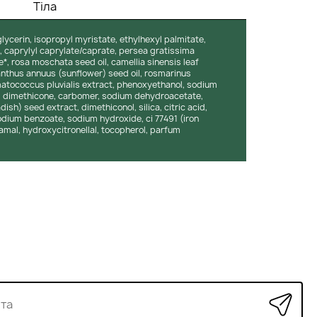
Тіла
glycerin, isopropyl myristate, ethylhexyl palmitate,
0, caprylyl caprylate/caprate, persea gratissima
e*, rosa moschata seed oil, camellia sinensis leaf
lianthus annuus (sunflower) seed oil, rosmarinus
ematococcus pluvialis extract, phenoxyethanol, sodium
, dimethicone, carbomer, sodium dehydroacetate,
ish) seed extract, dimethiconol, silica, citric acid,
dium benzoate, sodium hydroxide, ci 77491 (iron
namal, hydroxycitronellal, tocopherol, parfum