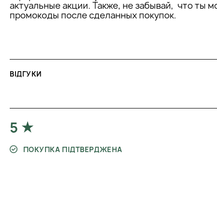
актуальные акции. Также, не забывай, что ты 
використовуються особливі властивості цієї рос
промокоды после сделанных покупок.
протидіяти вільним радикалам та надавати сти
дію.
Сік Алое Барбаденсіс містить значну кількість по
амінокислот, органічних кислот і фітостеролів, з
ідеальним засобом для відновлення балансу і ви
жирної шкіри. Здатний оновлювати клітини епіте
рубцювальну, антибактеріальну та антимікробну
ВІДГУКИ
чином відновленню балансу мікрофлори шкіри.
СПОСІБ ЗАСТОСУВАННЯ:
5
Збовтати перед використанням. Нанести на зони, які цього 
ПОКУПКА ПІДТВЕРДЖЕНА