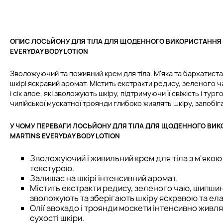
ОПИС ЛОСЬЙОНУ ДЛЯ ТІЛА ДЛЯ ЩОДЕННОГО ВИКОРИСТАННЯ P
EVERYDAY BODY LOTION
Зволожуючий та поживний крем для тіла. М'яка та бархатиста
шкірі яскравий аромат. Містить екстракти редису, зеленого
і сік алое, які зволожують шкіру, підтримуючи її свіжість і тург
чилійської мускатної троянди глибоко живлять шкіру, запобі
У ЧОМУ ПЕРЕВАГИ ЛОСЬЙОНУ ДЛЯ ТІЛА ДЛЯ ЩОДЕННОГО ВИК
MARTINS EVERYDAY BODY LOTION
Зволожуючий і живильний крем для тіла з м'якою
текстурою.
Залишає на шкірі інтенсивний аромат.
Містить екстракти редису, зеленого чаю, шипшини 
зволожують та зберігають шкіру яскравою та ел
Олії авокадо і троянди москети інтенсивно живля
сухості шкіри.