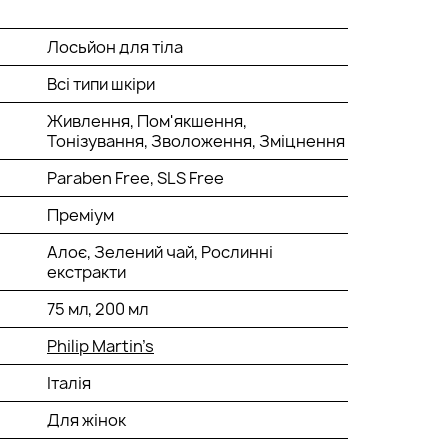
Лосьйон для тіла
Всі типи шкіри
Живлення, Пом'якшення,
Тонізування, Зволоження, Зміцнення
Paraben Free, SLS Free
Преміум
Алоє, Зелений чай, Рослинні
екстракти
75 мл, 200 мл
Philip Martin’s
Італія
Для жінок