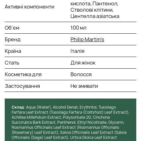
кислота, Пантенол,
Активні компоненти
Стволові клітини,
Центелла азіатська
Об'єм
100 мл
Бренд
Philip Martin’s
Країна
Італія
Стать
Для жінок
Косметика для
Волосся
Застосування
Не змивати
Cклад
: Aqua (Water), Alcohol Denat, Erythritol, Tussilago
Farfara Leaf Extract (Tussilago Farfara (Coltsfoot) Leaf Extract),
Achillea Millefolium Extract, Polysorbate 20, Cinchona
Succirubra Bark Extract, Panthenol, Ethyl Nicotinate, Glycerin,
Rosmarinus Officinalis Leaf Extract (Rosmarinus Officinalis
(Rosemary) Leaf Extract), Salvia Officinalis Leaf Extract (Salvia
Officinalis (Sage) Leaf Extract), Urtica Dioica Leaf Extract