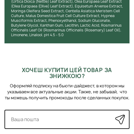
(Urtica Dioica (Nettle) Leaf Extract), Olea Europaea Leaf Extract
(Olea Europaea (Olive) Leaf Extract), Equisetum Arvense Extract,
Moringa Oleifera Seed Extract, Centella Asiatica Meristem Cell
Culture, Malus Domestica Fruit Cell Culture Extract, Hypnea
Musciformis Extract, Phenoxyethanol, Sodium Gluconate,
Butylene Glycol, Xanthan Gum, Lecithin, Lactic Acid, Rosmarinus
Officinalis Leaf Oil (Rosmarinus Officinalis (Rosemary) Leaf Oil),
Limonene, Linalool. pH 4.5 - 5.0
ХОЧЕШ КУПИТИ ЦЕЙ ТОВАР ЗА
ЗНИЖКОЮ?
Оформляй подписку на бьюти-дайджест, в котором мы
указываем все актуальные акции. Также, не забывай, что
ты можешь получить промокоды после сделанных покупок.