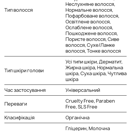
Неслухняне волосся,
Тип волосся
Нормальне волосся,
Пофарбоване волосся,
Освітлене волосся,
Ослаблене волосся,
Пошкоджене волосся,
Пористе волосся, Сиве
волосся, Сухе/Ламке
волосся, Тонке волосся
Усі типи шкіри, Дерматит,
Жирна шкіра, Нормальна
Тип шкіри голови
шкіра, Суха шкіра, Чутлива
шкіра
Час застосування
Універсальний
Cruelty Free, Paraben
Переваги
Free, SLS Free
Класифікація
Органічна
Гліцерин, Молочна