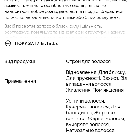
ламких, тьмяних та ослаблених локонів, він легко
наноситься, добре розподіляється та швидко вбирається
повністю, не залишає липкої плівки або білих розлучень.
Засіб повертає волоссю блиск, силу і щільність,
розгладжує, пом'якшує та відновлює їх структуру, насичує
необхідною кількістю вологи та поживними елементами
ПОКАЗАТИ БІЛЬШЕ
шкірний покрив та локони, підвищує їхню пружність та
еластичність. Спрей забезпечує невидимий захист пасм від
негативного впливу зовнішніх факторів довкілля.
Вид продукції
Спрей для волосся
Активні
складові
:
Відновлення, Для блиску,
стовбурові клітини азіатської центели;
Для пружності, Захист, Від
Призначення
стовбурові клітини яблука;
випадання волосся,
олія моринги;
Живлення, Пом'якшення
екстракт кропиви.
Усі типи волосся,
Спосіб застосування:
Кучеряве волосся, Для
Поступово розпорошіть невелику кількість засобу на шкіру
блондинок, Жорстке
голови, зробіть легкий масаж кінчиками пальців.
волосся, Жирне волосся,
Кучеряве волосся,
Натуральне волосся,