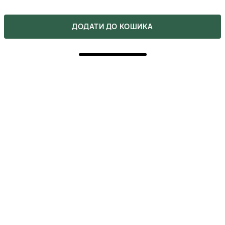
ДОДАТИ ДО КОШИКА
ВІДГУКИ
2
5
2
4
0
3
0
2
0
1
0
Напишіть свою думку про товар.
Зробіть вибір інших покупців легшим.