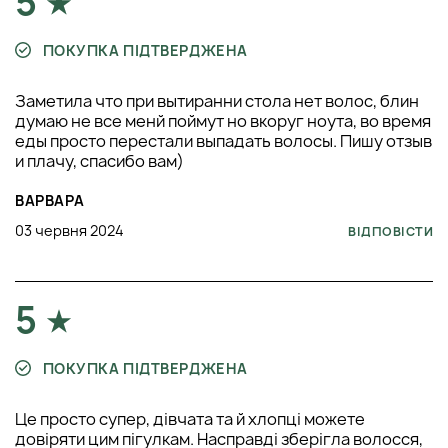
5
ПОКУПКА ПІДТВЕРДЖЕНА
Заметила что при вытиранни стола нет волос, блин
думаю не все менй поймут но вкоруг ноута, во время
еды просто перестали выпадать волосы. Пишу отзыв
и плачу, спасибо вам)
ВАРВАРА
03 червня 2024
ВІДПОВІСТИ
5
ПОКУПКА ПІДТВЕРДЖЕНА
Це просто супер, дiвчата та й хлопцi можете
довiряти цим пiгулкам. Насправдi зберiгла волосся,