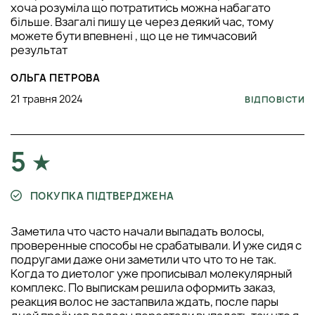
хоча розумiла що потратитись можна набагато
бiльше. Взагалi пишу це через деякий час, тому
можете бути впевненi , що це не тимчасовий
результат
ОЛЬГА ПЕТРОВА
21 травня 2024
ВІДПОВІСТИ
5
ПОКУПКА ПІДТВЕРДЖЕНА
Заметила что часто начали выпадать волосы,
проверенные способы не срабатывали. И уже сидя с
подругами даже они заметили что что то не так.
Когда то диетолог уже прописывал молекулярный
комплекс. По выпискам решила оформить заказ,
реакция волос не застапвила ждать, после пары