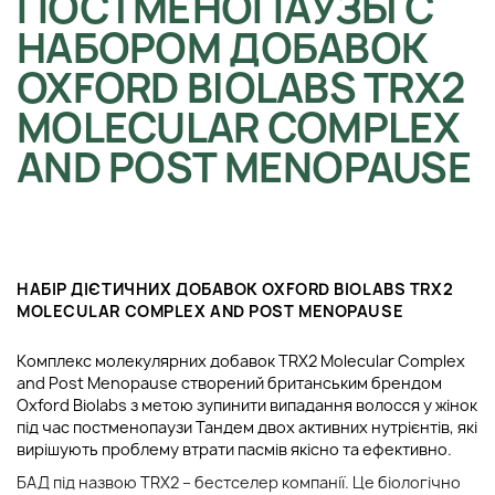
ПОСТМЕНОПАУЗЫ С
НАБОРОМ ДОБАВОК
OXFORD BIOLABS TRX2
MOLECULAR COMPLEX
AND POST MENOPAUSE
НАБІР ДІЄТИЧНИХ ДОБАВОК OXFORD BIOLABS TRX2
MOLECULAR COMPLEX AND POST MENOPAUSE
Комплекс молекулярних добавок TRX2 Molecular Complex
and Post Menopause створений британським брендом
Oxford Biolabs з метою зупинити випадання волосся у жінок
під час постменопаузи Тандем двох активних нутрієнтів, які
вирішують проблему втрати пасмів якісно та ефективно.
БАД під назвою TRX2 – бестселер компанії. Це біологічно