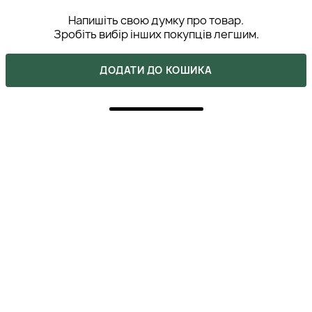
Напишіть свою думку про товар.
Зробіть вибір інших покупців легшим.
ДОДАТИ ДО КОШИКА
НАПИСАТИ ВІДГУК
5
ПОКУПКА ПІДТВЕРДЖЕНА
Цей серум чудово працює! Волосся почало помітно
сильніше рости, і на вигляд воно стало здоровішим,
це помітили навіть колеги. Подобається, що він
місцевого застосування і не обтяжує. Дякую
консультанту за те, що порадила саме цей продукт,
бо ефект просто супер!