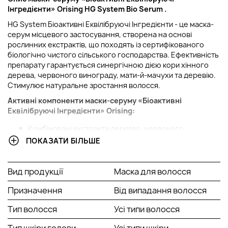
Інгредієнти»
Orising HG System Bio Serum
.
HG System Біоактивні Еквілібруючі Інгредієнти - це маска-
серум місцевого застосування, створена на основі
рослинних екстрактів, що походять із сертифікованого
біологічно чистого сільського господарства. Ефективність
препарату гарантується синергічною дією кори хінного
дерева, червоного винограду, мати-й-мачухи та деревію.
Стимулює натуральне зростання волосся.
Активні компоненти
м
аски-серуму «Біоактивні
Еквілібруючі Інгредієнти»
Orising
:
Комбіновані екстракти деревію, червоного
винограду, мати-й-мачухи, шавлії, розмарину,
ПОКАЗАТИ БІЛЬШЕ
польового хвоща, кропиви, протеїни рису;
Олія солодкого апельсина, лимона, мандарину
.
Вид продукції
Маска для волосся
Спосіб застосування:
Призначення
Від випадання волосся
На невимите волосся нанести маску на шкіру голови по
проділах, залишити діяти на 10 хвилин, після чого
Тип волосся
Усі типи волосся
сполоснути водою і перейти до використання шампуню
HGSystem.