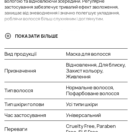
вологою та відновлюючи зсередини. Регулярне
застосування забезпечує тривалий ефект зволоження,
захищає від зневоднення і значно полегшує укладання,
роблячи волосся більш слухняним і доглянутим.
ОСНОВНІ ІНГРЕДІЄНТИ ТА ЇХ ПЕРЕВАГИ
ПОКАЗАТИ БІЛЬШЕ
Гідролізований кератин:
відновлює пошкоджені
ділянки волосся, заповнюючи структурні порожнечі
Вид продукції
Маска для волосся
та роблячи поверхню волосся гладкішою. Регулярне
застосування зміцнює волосся і знижує його
Відновлення, Для блиску,
ламкість, покращуючи загальний стан зачіски.
Призначення
Захист кольору,
Масло кокосу:
проникає вглиб волосся, інтенсивно
Живлення
живлячи та зволожуючи його зсередини. Утворює
невидиму захисну плівку, яка запобігає втраті вологи
Нормальне волосся,
Тип волосся
та захищає від зовнішнього впливу.
Пофарбоване волосся
Олія мурумуру:
має виражену дію, що розгладжує,
Тип шкіри голови
Усі типи шкіри
роблячи волосся м'яким і слухняним. Воно також
відновлює еластичність та зміцнює захисний бар'єр
Час застосування
Універсальний
волосся.
Протеїновий комплекс:
насичує волосся
Cruelty Free, Paraben
необхідними амінокислотами, сприяючи зміцненню
Переваги