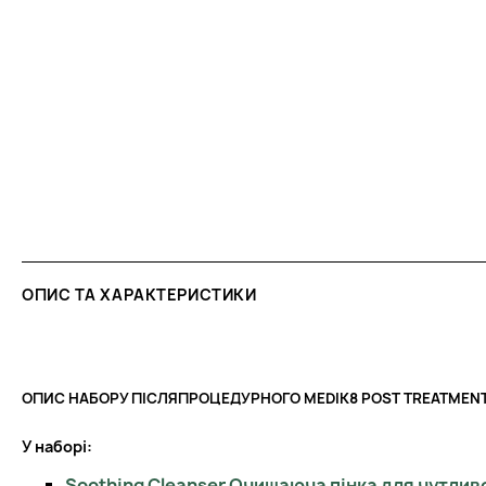
ОПИС ТА ХАРАКТЕРИСТИКИ
ОПИС НАБОРУ ПІСЛЯПРОЦЕДУРНОГО MEDIK8 POST TREATMENT 
У наборі:
Soothing Cleanser Очищаюча пінка для чутливо