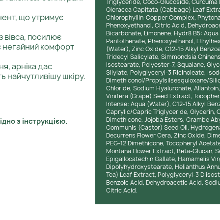
Triglyceride, Coco-Glucoside, Curcuma L
Oleracea Capitata (Cabbage) Leaf Extrac
ент, що утримує
Chlorophyllin-Copper Complex, Phytona
Phenoxyethanol, Citric Acid, Dehydroac
Bicarbonate, Limonene. Hydr8 B5: Aqua 
з вівса, посилює
Pantothenate, Phenoxyethanol, Ethylhexy
є негайний комфорт
(Water), Zinc Oxide, C12-15 Alkyl Benzoa
Tridecyl Salicylate, Simmondsia Chinens
Isostearate, Polyester-7, Squalane, Glyc
я, арніка дає
Silylate, Polyglyceryl-3 Ricinoleate, Isod
ть найчутливішу шкіру.
Dimethiconol/Propylsilsesquioxane/Sili
Chloride, Sodium Hyaluronate, Allantoin, 
Vinifera (Grape) Seed Extract, Tocopher
Intense: Aqua (Water), C12-15 Alkyl Ben
Caprylic/Capric Triglyceride, Glycerin, 
Dimethicone, Jojoba Esters, Crambe Abys
дно з інструкцією.
Communis (Castor) Seed Oil, Hydrogena
Decurrens Flower Cera, Zinc Oxide, Di
PEG-12 Dimethicone, Tocopheryl Acetate
Montana Flower Extract, Beta-Glucan, Se
Epigallocatechin Gallate, Hamamelis Vir
Dipolyhydroxystearate, Helianthus Annu
Tea) Leaf Extract, Polyglyceryl-3 Diisos
Benzoic Acid, Dehydroacetic Acid, Sodi
Citric Acid.