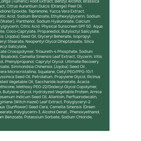
onga (Tumeric) Root Extract, Benzyl Alcohol, Brassica
t, Citrus Aurantium Dulcis (Orange) Peel Oil,
dione Epoxide, Teprenone, Yucca Vera Extract,
etic Acid, Sodium Benzoate, Ethylhexylglycerin, Sodium
(Water), Panthenol, Sodium Hyaluronate, Calcium
lglycerin, Citric Acid. Physical Sunscreen SPF 50: Aqua
te, Coco-Caprylate, Propanediol, Butyloctyl Salicylate,
is (Jojoba) Seed Oil, Glyceryl Behenate, Isopropyl
eryl Stearate, Neopentyl Glycol Diheptanoate, Silica
ecyl Salicylate,
cate Crosspolymer, Trilaureth-4 Phosphate, Sodium
Bisabolol, Camellia Sinensis Leaf Extract, Glycerin, Vitis
ol, Phenylpropanol, Caprylyl Glycol. Ultimate Recovery
zoate, Simmondsia Chinensis (Jojoba) Seed Oil ,
Cera Microcristallina, Squalane, Cetyl PEG/PPG-10/1
sinica Seed Oil, Petrolatum, Propylene Glycol, Ricinus
ted Vegetable Oil, Saccharide Isomerate, Acacia
methicone, Methoxy PEG-22/Dodecyl Glycol Copolymer,
, Butylene Glycol, Hydrolyzed Vegetable Protein, Arnica
samum Indicum Seed Oil, Allantoin, Perfluorodecalin,
giniana (Witch Hazel) Leaf Extract, Polyglyceryl-2
us (Sunflower) Seed Cera, Camellia Sinensis (Green
tearate, Polyglycerin-3, Alcohol Denat., Phenoxyethanol,
um Benzoate, Potassium Sorbate, Sodium Chloride,