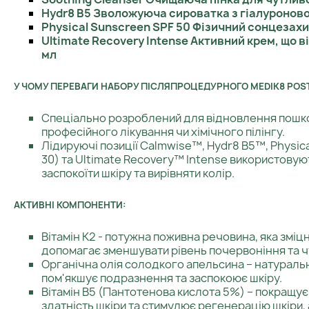
Hydr8 B5 Зволожуюча сироватка з гіалуронов
Physical Sunscreen SPF 50 Фізичний сонцезахи
Ultimate Recovery Intense Активний крем, що в
мл
У ЧОМУ ПЕРЕВАГИ НАБОРУ ПІСЛЯПРОЦЕДУРНОГО MEDIK8 POST
Спеціально розроблений для відновлення пошко
професійного лікування чи хімічного пілінгу.
Лідируючі позиції Calmwise™, Hydr8 B5™, Physic
30) та Ultimate Recovery™ Intense використовую
заспокоїти шкіру та вирівняти колір.
АКТИВНІ КОМПОНЕНТИ:
Вітамін К2 - потужна поживна речовина, яка зміцн
допомагає зменшувати рівень почервоніння та ч
Органічна олія солодкого апельсина – натуральн
пом'якшує подразнення та заспокоює шкіру.
Вітамін B5 (Пантотенова кислота 5%) – покращ
здатність шкіри та стимулює регенерацію шкіри, 