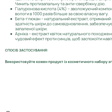
Чинить протизапальну та анти-свербіжну дію.
Гіалуронова кислота (4%) – зволожуючий компон
вологи в 1000 разів більше за свою власну вагу.
Бета-глюкан – натуральний екстракт, отриманий 
здатність шкіри до самовідновлення, забезпечу
запаленої шкіри.
Арніка – екстракт квіток натурального походженн
чудовий ефект проти синців, щоб заспокоїти наві
СПОСІБ ЗАСТОСУВАННЯ:
Використовуйте кожен продукт із косметичного набору згі