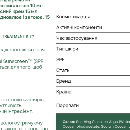
ою кислотою 10 мл
сний крем 15 мл
Косметика для
ідновлює і загоює. 15
Активні компоненти
 TREATMENT KIT?
Час застосування
Тип шкіри
дженої шкіри після
SPF
al Sunscreen™ (SPF
ться для того, щоб
Стать
Бренд
Країна
ює стінки капілярів,
утливість.
Переваги
ий інгредієнт,
Cклад
: Soothing Cleanser: Aqua (Water
ує вологоутримуючу
Cocoamphodiacetate, Sodium Cocoampho
а також загоєння ран.