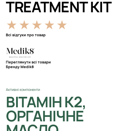
TREATMENT KIT
Всі відгуки про товар
Переглянути всі товари
Бренду Medik8
Активні компоненти
ВІТАМІН К2,
ОРГАНІЧНЕ
МАСЛО