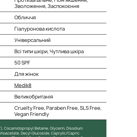
Протизапальне, Пом'якшення,
Зволоження, Заспокоєння
Обличчя
Гіалуронова кислота
Універсальний
Всі типи шкіри, Чутлива шкіра
50 SPF
Для жінок
Medik8
Великобританія
Cruelty Free, Paraben Free, SLS Free,
Vegan Friendly
), Cocamidopropyl Betaine, Glycerin, Disodium
acetate, Decyl Glucoside, Caprylic/Capric