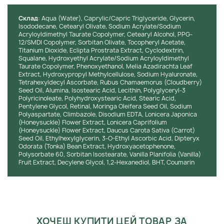
КЛІНІЧНІ РЕЗУЛЬТАТИ
Cклад
: Aqua (Water), Caprylic/Capric Triglyceride, Glycerin,
Isododecane, Cetearyl Olivate, Sodium Acrylate/Sodium
Acryloyldimethyl Taurate Copolymer, Cetearyl Alcohol, PPG-
Клінічні дослідження показали, що регулярне
12/SMDI Copolymer, Sorbitan Olivate, Tocopheryl Acetate,
використання Medik8 Crystal Retinal 24 забезпечує помітне
Titanium Dioxide, Eclipta Prostrata Extract, Cyclodextrin,
Squalane, Hydroxyethyl Acrylate/Sodium Acryloyldimethyl
омолодження шкіри. За результатами 8-тижневого
Taurate Copolymer, Phenoxyethanol, Melia Azadirachta Leaf
дослідження за участю досвідчених користувачів
Extract, Hydroxypropyl Methylcellulose, Sodium Hyaluronate,
ретиноїдів, 92% учасників відзначили зменшення глибини
Tetrahexyldecyl Ascorbate, Rubus Chamaemorus (Cloudberry)
зморшок, а 87% спостерігали покращення текстури шкіри
Seed Oil, Alumina, Isostearic Acid, Lecithin, Polyglyceryl-3
Polyricinoleate, Polyhydroxystearic Acid, Stearic Acid,
та підвищення її пружності. Засіб також довело свою
Pentylene Glycol, Retinal, Moringa Oleifera Seed Oil, Sodium
ефективність у вирівнюванні тону шкіри та скороченні
Polyaspartate, Climbazole, Disodium EDTA, Lonicera Japonica
гіперпігментації.
(Honeysuckle) Flower Extract, Lonicera Caprifolium
(Honeysuckle) Flower Extract, Daucus Carota Sativa (Carrot)
Seed Oil, Ethylhexylglycerin, 3-O-Ethyl Ascorbic Acid, Dipteryx
ІНСТРУКЦІЯ ІЗ ЗАСТОСУВАННЯ:
Odorata (Tonka) Bean Extract, Hydroxyacetophenone,
Polysorbate 60, Sorbitan Isostearate, Vanilla Planifolia (Vanilla)
Fruit Extract, Decylene Glycol, 1,2-Hexanediol, BHT, Coumarin
Нанесення
: Використовуйте кількість засобу
розміром з горошину для обличчя та шиї. Легкими
масажними рухами розподіліть сироватку по шкірі,
уникаючи області навколо очей та губ.
Частота використання
: Наносите сироватку двічі на
тиждень, щоб шкіра звикла до активного компонента.
ХОЧЕШ КУПИТИ ЦЕЙ ТОВАР ЗА