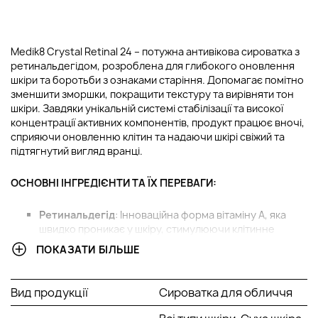
Medik8 Crystal Retinal 24 – потужна антивікова сироватка з
ретинальдегідом, розроблена для глибокого оновлення
шкіри та боротьби з ознаками старіння. Допомагає помітно
зменшити зморшки, покращити текстуру та вирівняти тон
шкіри. Завдяки унікальній системі стабілізації та високої
концентрації активних компонентів, продукт працює вночі,
сприяючи оновленню клітин та надаючи шкірі свіжий та
підтягнутий вигляд вранці.
ОСНОВНІ ІНГРЕДІЄНТИ ТА ЇХ ПЕРЕВАГИ:
Ретинальдегід
: Інноваційна форма вітаміну А, яка
швидко проникає у шкіру, стимулюючи клітинне
оновлення та сприяючи зменшенню зморшок.
ПОКАЗАТИ БІЛЬШЕ
Ретинальдегід також покращує текстуру та
допомагає боротися із віковими змінами.
Гіалуронова кислота
: Потужний зволожувач, який
Вид продукції
Сироватка для обличчя
утримує вологу в шкірі, забезпечуючи тривале
зволоження, підвищуючи пружність і роблячи шкіру