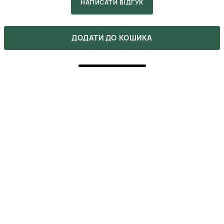
НАПИСАТИ ВІДГУК
ДОДАТИ ДО КОШИКА
5
ПОКУПКА ПІДТВЕРДЖЕНА
Вперше спробувала цей бренд і я в захваті –
шампунь промиває до чистоти, але при цьому
волосся стає наче шовк, навіть без купи додаткових
засобів. Окреме спасибі магазину за приємну знижку
та швидку доставку, бо вже наступного дня
посилочка була в мене.
ЄЛИЗАВЕТА
15 вересня 2025
ВІДПОВІСТИ