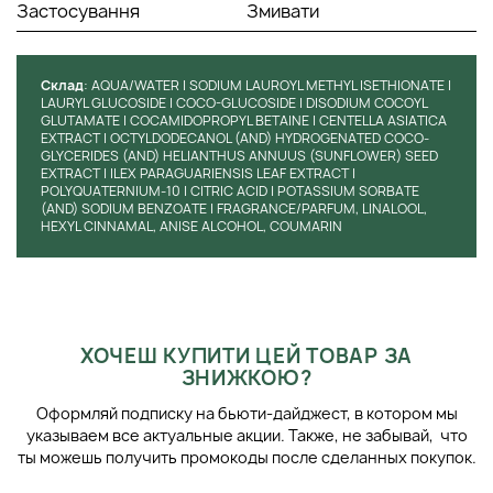
Застосування
Змивати
Cклад
: AQUA/WATER | SODIUM LAUROYL METHYL ISETHIONATE |
LAURYL GLUCOSIDE | COCO-GLUCOSIDE | DISODIUM COCOYL
GLUTAMATE | COCAMIDOPROPYL BETAINE | CENTELLA ASIATICA
EXTRACT | OCTYLDODECANOL (AND) HYDROGENATED COCO-
GLYCERIDES (AND) HELIANTHUS ANNUUS (SUNFLOWER) SEED
EXTRACT | ILEX PARAGUARIENSIS LEAF EXTRACT |
POLYQUATERNIUM-10 | CITRIC ACID | POTASSIUM SORBATE
(AND) SODIUM BENZOATE | FRAGRANCE/PARFUM, LINALOOL,
HEXYL CINNAMAL, ANISE ALCOHOL, COUMARIN
ХОЧЕШ КУПИТИ ЦЕЙ ТОВАР ЗА
ЗНИЖКОЮ?
Оформляй подписку на бьюти-дайджест, в котором мы
указываем все актуальные акции. Также, не забывай, что
ты можешь получить промокоды после сделанных покупок.