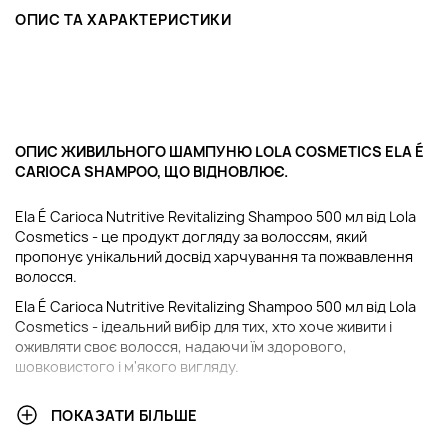
ОПИС ТА ХАРАКТЕРИСТИКИ
ОПИС ЖИВИЛЬНОГО ШАМПУНЮ LOLA COSMETICS ELA É
CARIOCA SHAMPOO, ЩО ВІДНОВЛЮЄ.
Ela É Carioca Nutritive Revitalizing Shampoo 500 мл від Lola
Cosmetics - це продукт догляду за волоссям, який
пропонує унікальний досвід харчування та пожвавлення
волосся.
Ela É Carioca Nutritive Revitalizing Shampoo 500 мл від Lola
Cosmetics - ідеальний вибір для тих, хто хоче живити і
оживляти своє волосся, надаючи їм здорового,
шовковистого і м'якого вигляду.
У ЧОМУ ПЕРЕВАГИ ВІДНОВЛЮЮЧОГО ЖИВИЛЬНОГО
ПОКАЗАТИ БІЛЬШЕ
ШАМПУНЮ LOLA COSMETICS ELA É CARIOCA SHAMPOO?