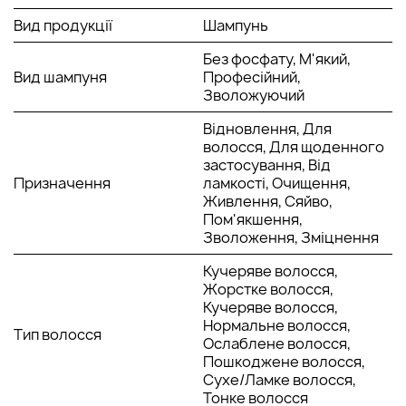
Вид продукції
Шампунь
Забезпечує гладке та ефективне очищення.
Видаляє забруднення та залишки, що скупчилися у
Без фосфату, М'який,
проводах, одночасно глибоко живлячи та
Вид шампуня
Професійний,
оздоровлюючи.
Зволожуючий
Результат - більш здорове волосся з оновленим
зовнішнім виглядом, надзвичайно шовковисте і м'яке
Відновлення, Для
на дотик.
волосся, Для щоденного
застосування, Від
АКТИВНІ КОМПОНЕНТИ:
Призначення
ламкості, Очищення,
Живлення, Сяйво,
Mate do Rio - натуральний інгредієнт, багатий на
Пом'якшення,
вітаміни, мінерали та антиоксиданти, які допомагають
Зволоження, Зміцнення
зміцнити нитки і надають здорового вигляду. Він
Кучеряве волосся,
глибоко живить волосся, забезпечуючи його
Жорстке волосся,
необхідними поживними речовинами, необхідними
Кучеряве волосся,
для відновлення пошкоджених та ламких пасм.
Нормальне волосся,
Екстракт центели азіатської - відомий своїми
Тип волосся
Ослаблене волосся,
регенеративними та цілющими властивостями.
Пошкоджене волосся,
Допомагає усунути пошкодження, спричинені
Сухе/Ламке волосся,
хімічними процесами, впливом сонячних променів та
Тонке волосся
частим використанням термоінструментів, таких як