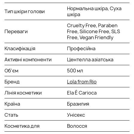
праски та сушарки. Крім того, Cica Repair допомагає
Нормальна шкіра, Суха
зменшити ламкість та відновити волосяне волокно,
Тип шкіри голови
шкіра
роблячи пасма сильнішими та стійкішими.
Cruelty Free, Paraben
СПОСІБ ЗАСТОСУВАННЯ:
Переваги
Free, Silicone Free, SLS
Free, Vegan Friendly
Нанесіть живильний шампунь Ela é Carioca, що відновлює,
на вологе волосся і масажуйте шкіру голови, поки не
Класифікація
Професійна
утвориться густа розкішна піна. Змивати. Повторіть
Активні компоненти
Центелла азіатська
процедуру, якщо відчуєте потребу.
Об'єм
500 мл
Бренд
Lola from Rio
Лінія косметики
Ela É Carioca
Країна
Бразилия
Стать
Унісекс
Косметика для
Волосся