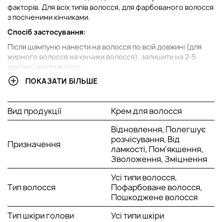
факторів. Для всіх типів волосся, для фарбованого волосся
з посіченими кінчиками.
Спосіб застосування:
Після шампуню нанести на волосся по всій довжині (для
жирного волосся на кінчики волосся), залишити на 2-5
хвилин і змити водою.
ПОКАЗАТИ БІЛЬШЕ
Активні компоненти:
Олія ядра кокосового горіха
Рослинні екстракти ромашки, апельсина, шавлії, дикої
Вид продукції
Крем для волосся
моркви.
Екстракти водоростей
Відновлення, Полегшує
Ланолін
розчісування, Від
Призначення
Протеїни
ламкості, Пом'якшення,
Зволоження, Зміцнення
Усі типи волосся,
Тип волосся
Пофарбоване волосся,
Пошкоджене волосся
Тип шкіри голови
Усі типи шкіри