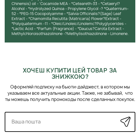
Chinensis) oil - 'Cocamide MEA - *Ceteareth-33 - *Cetaeryl?
Alcohol - *Hydrolyzed Quinoa - Propylene Glycol -? *Quaternium-
52 - *PEG-15 Cocopolyamme - *Salvia Officinalis?(Sage) Leaf
Extract - *Chamomilla Recutita (Matricaria) Flower?Extract -
*Polyquatermum -11 - *Oleic/Linoleic/Linolemc?Polyglycerides -
*Lactic Acid - *Parfum (Fragrance) - *Daucus?Carota Extract -
Methylchloroisothiazolinone -?Methylisothiazolinone - Limonene.
ХОЧЕШ КУПИТИ ЦЕЙ ТОВАР ЗА
ЗНИЖКОЮ?
Оформляй подписку на бьюти-дайджест, в котором мы
указываем все актуальные акции. Также, не забывай, что
ты можешь получить промокоды после сделанных покупок.