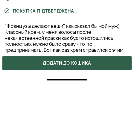
ПОКУПКА ПІДТВЕРДЖЕНА
"Французы делают вещи" как сказал бы мой муж)
Классный крем, у меня волосы после
некачественной краски как будто истощились
полностью, нужно было сразу что-то
предпринимать. Вот как раз крем справился с этим
без каких-либо проблем, можно доверять
ДОДАТИ ДО КОШИКА
АЛЁНА
20 листопада 2021
ВІДПОВІСТИ
5
очень приятный запах и эффект от терния
невероятный, пользуюсь им не первый день, с
уверенностью могу его советовать!