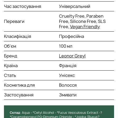
Час застосування
Універсальний
Cruelty Free, Paraben
Переваги
Free, Silicone Free, SLS
Free,
Vegan Friendly
Класифікація
Професійна
Об'єм
100 мл
Бренд
Leonor Greyl
Країна
Франція
Стать
Унісекс
Косметика для
Волосся
Застосування
Змивати
Cклад
: Aqua - *Cetyl Alcohol - *Fucus Vesiculosus Extract -?
*Cocamidopropyl PG-Dimonium Chloride - *Jojoba (Buxus?