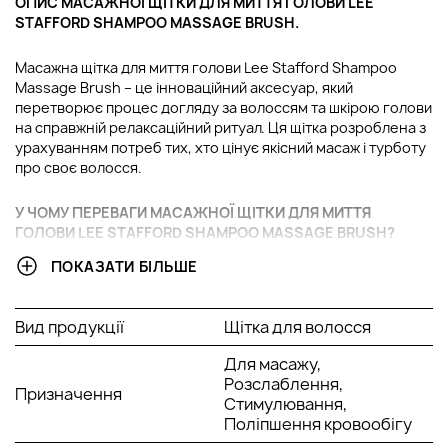
ОПИС МАСАЖНОЇ ЩІТКИ ДЛЯ МИТТЯ ГОЛОВИ LEE
STAFFORD SHAMPOO MASSAGE BRUSH.
Масажна щітка для миття голови Lee Stafford Shampoo
Massage Brush – це інноваційний аксесуар, який
перетворює процес догляду за волоссям та шкірою голови
на справжній релаксаційний ритуал. Ця щітка розроблена з
урахуванням потреб тих, хто цінує якісний масаж і турботу
про своє волосся.
У ЧОМУ ПЕРЕВАГИ МАСАЖНОЇ ЩІТКИ ДЛЯ МИТТЯ
ГОЛОВИ LEE STAFFORD SHAMPOO MASSAGE BRUSH?
ПОКАЗАТИ БІЛЬШЕ
Зняття напруги та стресу.
Посилення ефективності шампуню.
Зручність використання.
Вид продукції
Щітка для волосся
Вона також підходить для всіх типів волосся.
Легкість догляду.
Для масажу,
Розслаблення,
Призначення
АКТИВНІ КОМПОНЕНТИ:
Стимулювання,
Поліпшення кровообігу
М'які силіконові щетинки: Щітка оснащена м'якими та