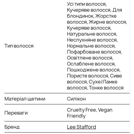
Усі типи волосся,
гнучкими силіконовими щетинками, які м'яко
Кучеряве волосся, Для
масажують шкіру голови та допомагають розподіляти
блондинок, Жорстке
шампунь чи інші продукти для догляду за волоссям.
волосся, Жирне волосся,
Це сприяє глибшому очищенню та стимулює
Кучеряве волосся,
кровообіг.
Натуральне волосся,
Неслухняне волосся,
СПОСІБ ЗАСТОСУВАННЯ:
Тип волосся
Нормальне волосся,
Пофарбоване волосся,
Виконуйте масаж круговими рухами, ніжно масажуйте
Освітлене волосся,
волосся та шкіру голови протягом кількох хвилин. Щітка
Ослаблене волосся,
масажер також доречна для миття голови.
Пошкоджене волосся,
Пористе волосся, Сиве
волосся, Сухе/Ламке
волосся, Тонке волосся
Матеріал щетини
Силікон
Cruelty Free, Vegan
Переваги
Friendly
Бренд
Lee Stafford