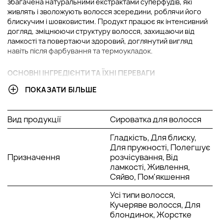
збагачена натуральними екстрактами суперфудів, які
живлять і зволожують волосся зсередини, роблячи його
блискучим і шовковистим. Продукт працює як інтенсивний
догляд, зміцнюючи структуру волосся, захищаючи від
ламкості та повертаючи здоровий, доглянутий вигляд
навіть після фарбування та термоукладок.
ОСНОВНІ ІНГРЕДІЄНТИ ТА ЇХНІ ПЕРЕВАГИ
ПОКАЗАТИ БІЛЬШЕ
Екстракт ківі:
насичує волосся вітамінами С і Е, які
стимулюють відновлення та зміцнення волосяного
стрижня. Забезпечує потужну антиоксидантну дію,
Вид продукції
Сироватка для волосся
захищаючи волосся від впливу вільних радикалів і
забруднень. Підвищує еластичність і пружність
Гладкість, Для блиску,
волосся, роблячи його більш слухняним. За
Для пружності, Полегшує
регулярного використання повертає блиск і здорове
Призначення
розчісування, Від
сяйво.
ламкості, Живлення,
Сяйво, Пом'якшення
Екстракт шпинату:
багатий на залізо, фолієву
кислоту та рослинні білки, які живлять коріння й
Усі типи волосся,
покращують мікроциркуляцію шкіри голови. Зміцнює
Кучеряве волосся, Для
волосся по всій довжині та зменшує ламкість.
блондинок, Жорстке
Забезпечує інтенсивне живлення й сприяє