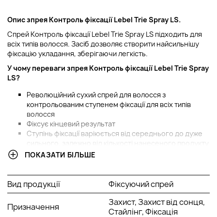
Опис з
прея Контроль фіксації
Lebel Trie Spray LS.
Спрей Контроль фіксації Lebel Trie Spray LS підходить для
всіх типів волосся. Засіб дозволяє створити найсильнішу
фіксацію укладання, зберігаючи легкість.
У чому переваги
з
прея Контроль фіксації
Lebel Trie Spray
LS?
Революційний сухий спрей для волосся з
контрольованим ступенем фіксації для всіх типів
волосся
Фіксує кінцевий результат
Ступінь фіксації варіюється від середнього до дуже
сильного, залежно від кількості нанесеного продукту
Дозволяє створити найсильнішу фіксацію укладання,
ПОКАЗАТИ БІЛЬШЕ
зберігаючи легкість
Захищає волосся від агресивного впливу
навколишнього середовища
Вид продукції
Фіксуючий спрей
Ексклюзивна парфумерна композиція з ароматом
солодких яблук та груші
Захист, Захист від сонця,
Призначення
SPF 15
Стайлінг, Фіксація