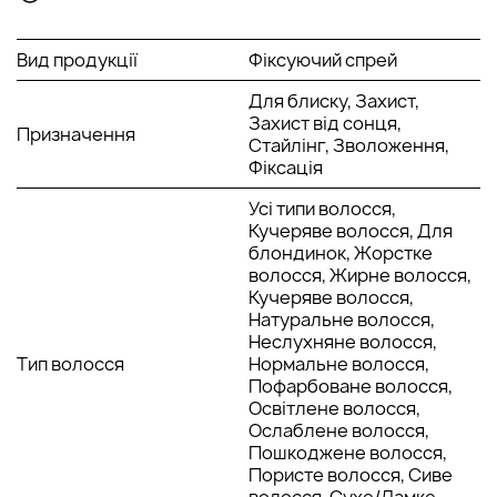
волосся
Зволожує волосся, зберігає легкість, надає
природного блиску та легкості.
Вид продукції
Фіксуючий спрей
Забирає пухнастість
Надає легку фіксацію
Для блиску, Захист,
Рекомендується для повсякденних укладання і
Захист від сонця,
Призначення
частого застосування, а також для завершення
Стайлінг, Зволоження,
укладання з хвилями або кучерями
Фіксація
Захищає волосся від агресивного впливу
Усі типи волосся,
навколишнього середовища
Кучеряве волосся, Для
Перешкоджає вбиранню сторонніх запахів
блондинок, Жорстке
Ексклюзивна парфумерна композиція з ароматом
волосся, Жирне волосся,
солодких яблук та груші
Кучеряве волосся,
SPF 15
Натуральне волосся,
Активні компоненти:
Неслухняне волосся,
Тип волосся
Нормальне волосся,
Екстракт насіння соняшнику - соняшникова олія дає
Пофарбоване волосся,
волоссю силу, красу та здоровий зовнішній вигляд,
Освітлене волосся,
зміцнює фолікули, покращує стан шкірних покривів.
Ослаблене волосся,
Користь та терапевтична дія обумовлена унікальним
Пошкоджене волосся,
та збалансованим складом, у якому присутні вітаміни,
Пористе волосся, Сиве
мікроелементи та жирні кислоти. Засіб ідеально