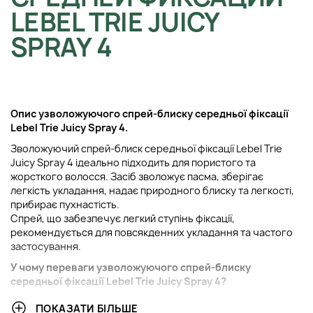
LEBEL TRIE JUICY
SPRAY 4
Опис у
зволожуючого спрей-блиску середньої фіксації
Lebel Trie Juicy Spray 4.
Зволожуючий спрей-блиск середньої фіксації Lebel Trie
Juicy Spray 4 ідеально підходить для пористого та
жорсткого волосся. Засіб зволожує пасма, зберігає
легкість укладання, надає природного блиску та легкості,
прибирає пухнастість.
Спрей, що забезпечує легкий ступінь фіксації,
рекомендується для повсякденних укладання та частого
застосування.
У чому переваги
у
зволожуючого спрей-блиску
середньої фіксації
Lebel Trie Juicy Spray 4?
Ідеально підходить для пористого, жорсткого
ПОКАЗАТИ БІЛЬШЕ