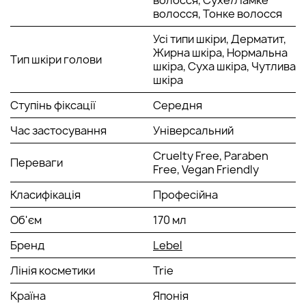
волосся, Сухе/Ламке
підходить для догляду за локонами у зимовий період
волосся, Тонке волосся
– створює на пасмах захисну плівку, що допомагає
знизити негативний вплив морозу, вітру,
Усі типи шкіри, Дерматит,
пересушеного повітря у приміщеннях.
Жирна шкіра, Нормальна
Тип шкіри голови
Олія насіння пінника лугового - сухому та
шкіра, Суха шкіра, Чутлива
пошкодженому волоссю це масло надає блиск і силу,
шкіра
також сприяє збереженню відтінку фарбованого
волосся. Компонент є біорослинним регулятором,
Ступінь фіксації
Середня
має подвійну відновлюючу дію.
Час застосування
Універсальний
Спосіб застосування:
Cruelty Free, Paraben
Перед застосуванням струсити, розпорошити на сухе
Переваги
Free, Vegan Friendly
волосся з відстані 20-25 см.
Класифікація
Професійна
Об'єм
170 мл
Бренд
Lebel
Лінія косметики
Trie
Країна
Японія