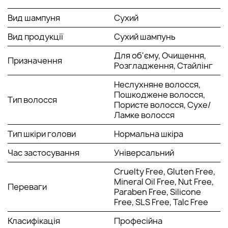
Вид шампуня
Сухий
Вид продукції
Сухий шампунь
Для об'єму, Очищення,
Призначення
Розгладження, Стайлінг
Неслухняне волосся,
Пошкоджене волосся,
Тип волосся
Пористе волосся, Сухе/
Ламке волосся
Тип шкіри голови
Нормальна шкіра
Час застосування
Універсальний
Cruelty Free, Gluten Free,
Mineral Oil Free, Nut Free,
Переваги
Paraben Free, Silicone
Free, SLS Free, Talc Free
Класифікація
Професійна