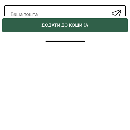
ДОДАТИ ДО КОШИКА
СХОЖІ ПРОДУКТИ
›
‹
DSD DE LUXE 4.3 - ВІДНОВЛЮЮЧА МАСКА З
КЕРАТИНОМ
1950 ₴