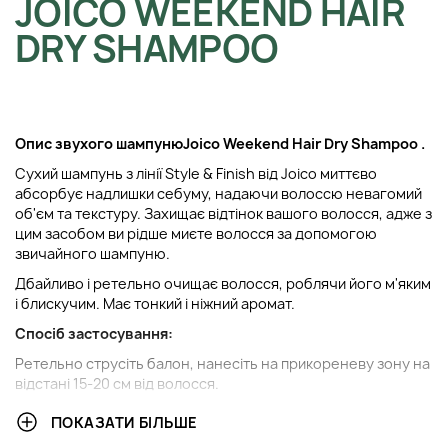
JOICO WEEKEND HAIR
DRY SHAMPOO
Опис з
вухого шампуню
Joico Weekend Hair Dry Shampoo
.
Сухий шампунь з лінії Style & Finish від Joico миттєво
абсорбує надлишки себуму, надаючи волоссю невагомий
об'єм та текстуру. Захищає відтінок вашого волосся, адже з
цим засобом ви рідше миєте волосся за допомогою
звичайного шампуню.
Дбайливо і ретельно очищає волосся, роблячи його м'яким
і блискучим. Має тонкий і ніжний аромат.
Спосіб застосування:
Ретельно струсіть балон, нанесіть на прикореневу зону на
відстані 15-20 см від волосся.
ПОКАЗАТИ БІЛЬШЕ