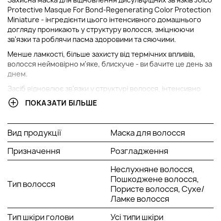
Protective Masque For Bond-Regenerating Color Protection
Miniature - інгредієнти цього інтенсивного домашнього
догляду проникають у структуру волосся, зміцнюючи
зв'язки та роблячи пасма здоровими та сяючими.
Менше ламкості, більше захисту від термічних впливів,
волосся неймовірно м'яке, блискуче - ви бачите це день за
днем.
Засіб відновлює зв'язки у структурі волосся, інтенсивно
живить без обтяження. Результат після першого
ПОКАЗАТИ БІЛЬШЕ
застосування. Проактивно зміцнює здатність волосся
протистояти пошкодженням.
Вид продукції
Маска для волосся
У чому особливість лінії Defy Damage?
Секрет лінії Defy Damage - у новій системі захисту від
Призначення
Розгладження
пошкоджень, яка містить такі ключові інгредієнти: аргінін,
олія насіння моринги та захисний ліпід.
Неслухняне волосся,
Крім цього, лінія містить нову технологію SmartRelease –
Пошкоджене волосся,
Тип волосся
унікальну систему доставки інгредієнтів у глибокі шари
Пористе волосся, Сухе/
волосся за допомогою ліпосом. Олію шипшини, аргінін і
Ламке волосся
кератин відновлюють, зміцнюють і захищають волосся від
Тип шкіри голови
Усі типи шкіри
щоденних пошкоджень.