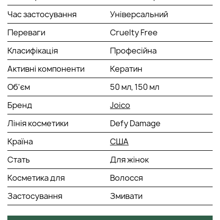
Спосіб застосування:
Час застосування
Універсальний
Нанести на чисте, зволожене волосся. Витримати 2-3
Переваги
Cruelty Free
хвилини. Змити.
Класифікація
Професійна
Активні компоненти
Кератин
Об'єм
50 мл, 150 мл
Бренд
Joico
Лінія косметики
Defy Damage
Країна
США
Стать
Для жінок
Косметика для
Волосся
Застосування
Змивати