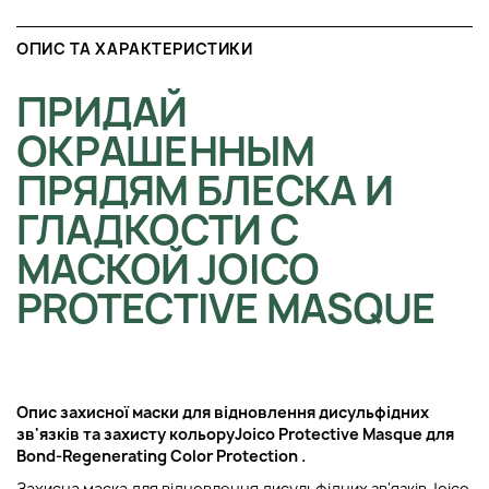
ОПИС ТА ХАРАКТЕРИСТИКИ
ПРИДАЙ
ОКРАШЕННЫМ
ПРЯДЯМ БЛЕСКА И
ГЛАДКОСТИ С
МАСКОЙ JOICO
PROTECTIVE MASQUE
Опис захисної маски для відновлення дисульфідних
зв'язків та захисту кольору
Joico Protective Masque для
Bond-Regenerating Color Protection
.
Захисна маска для відновлення дисульфідних зв'язків Joico