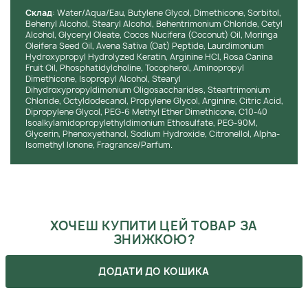
Cклад
: Water/Aqua/Eau, Butylene Glycol, Dimethicone, Sorbitol,
Behenyl Alcohol, Stearyl Alcohol, Behentrimonium Chloride, Cetyl
Alcohol, Glyceryl Oleate, Cocos Nucifera (Coconut) Oil, Moringa
Oleifera Seed Oil, Avena Sativa (Oat) Peptide, Laurdimonium
Hydroxypropyl Hydrolyzed Keratin, Arginine HCl, Rosa Canina
Fruit Oil, Phosphatidylcholine, Tocopherol, Aminopropyl
Dimethicone, Isopropyl Alcohol, Stearyl
Dihydroxypropyldimonium Oligosaccharides, Steartrimonium
Chloride, Octyldodecanol, Propylene Glycol, Arginine, Citric Acid,
Dipropylene Glycol, PEG-6 Methyl Ether Dimethicone, C10-40
Isoalkylamidopropylethyldimonium Ethosulfate, PEG-90M,
Glycerin, Phenoxyethanol, Sodium Hydroxide, Citronellol, Alpha-
Isomethyl Ionone, Fragrance/Parfum.
ХОЧЕШ КУПИТИ ЦЕЙ ТОВАР ЗА
ЗНИЖКОЮ?
Оформляй подписку на бьюти-дайджест, в котором мы
ДОДАТИ ДО КОШИКА
указываем все актуальные акции. Также, не забывай, что
ты можешь получить промокоды после сделанных покупок.