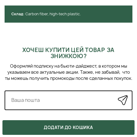
Крім того, висока термостійкість та хімічні речовини
роблять ці продукти ідеальними для професійного
використання.
Cклад
: Сarbon fiber, high-tech plastic.
ХОЧЕШ КУПИТИ ЦЕЙ ТОВАР ЗА
ЗНИЖКОЮ?
Оформляй подписку на бьюти-дайджест, в котором мы
указываем все актуальные акции. Также, не забывай, что
ты можешь получить промокоды после сделанных покупок.
ДОДАТИ ДО КОШИКА
СХОЖІ ПРОДУКТИ
›