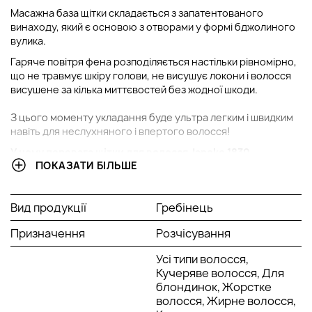
Масажна база щітки складається з запатентованого
винаходу, який є основою з отворами у формі бджолиного
вулика.
Гаряче повітря фена розподіляється настільки рівномірно,
що не травмує шкіру голови, не висушує локони і волосся
висушене за кілька миттєвостей без жодної шкоди.
З цього моменту укладання буде ультра легким і швидким
навіть для неслухняного і впертого волосся!
У чому перевага щітки для волосся Janeke 1830
ПОКАЗАТИ БІЛЬШЕ
Superbrush
Розміри 21 x 9 x 3 см;
Спеціальна структура розподілу теплого повітря;
Вид продукції
Гребінець
Нейтралізує ефект плойки на довге волосся;
Призначення
Волосся висушене за кілька миттєвостей;
Розчісування
Запатентовані спеціальні отвори у формі вулика.
Усі типи волосся,
Історія бренду Janeke
Кучеряве волосся, Для
блондинок, Жорстке
За 180 років існування компанія Janeke стала лідером у
волосся, Жирне волосся,
галузі виробництва аксесуарів з великим спектром дії