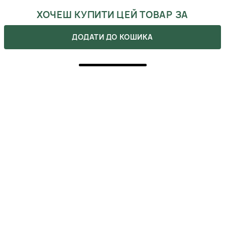
ХОЧЕШ КУПИТИ ЦЕЙ ТОВАР ЗА
ЗНИЖКОЮ?
ДОДАТИ ДО КОШИКА
Оформляй подписку на бьюти-дайджест, в котором мы
указываем все актуальные акции. Также, не забывай, что
ты можешь получить промокоды после сделанных покупок.
ВІДГУКИ
Напишіть свою думку про товар.
Зробіть вибір інших покупців легшим.
НАПИСАТИ ВІДГУК