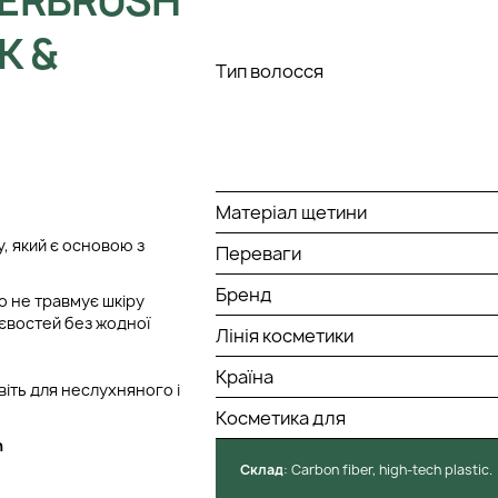
PERBRUSH
K &
Тип волосся
Матеріал щетини
, який є основою з
Переваги
Бренд
о не травмує шкіру
тєвостей без жодної
Лінія косметики
Країна
іть для неслухняного і
Косметика для
h
Cклад
: Сarbon fiber, high-tech plastic.