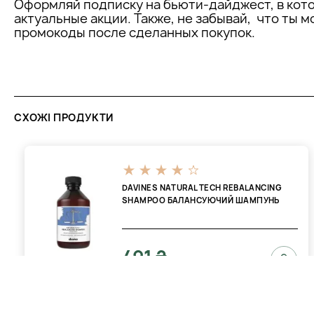
Оформляй подписку на бьюти-дайджест, в кот
Janeke це ТЕХНОЛОГІЯ
актуальные акции. Также, не забывай, что ты 
промокоды после сделанных покупок.
Нова лінія гребінець з карбонового волокна повністю усуває
Крім того, висока термостійкість та хімічні речовини роблять
для професійного використання.
СХОЖІ ПРОДУКТИ
DAVINES NATURAL TECH REBALANCING
SHAMPOO БАЛАНСУЮЧИЙ ШАМПУНЬ
491 ₴