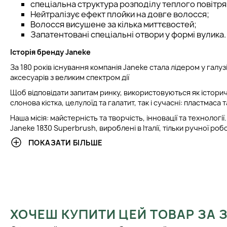
спеціальна структура розподілу теплого повітря
Нейтралізує ефект плойки на довге волосся;
Волосся висушене за кілька миттєвостей;
Запатентовані спеціальні отвори у формі вулика.
Історія бренду Janeke
За 180 років існування компанія Janeke стала лідером у галу
аксесуарів з великим спектром дії
Щоб відповідати запитам ринку, використовуються як історич
слонова кістка, целулоїд та галатит, так і сучасні: пластмаса т
Наша місія: майстерність та творчість, інновації та технологі
Janeke 1830 Superbrush, вироблені в Італії, тільки ручної ро
неповторний дизайн та високу якість матеріалів. В останні рок
ПОКАЗАТИ БІЛЬШЕ
дозволив нам зміцнити внутрішній ринок і значно розвинути 
Janeke це ТЕНДЕНЦІЯ
Інноваційні матеріали, які поєднують історію та якість проду
історії було народжено традиційний продукт із сучасними те
Janeke це ЯКІСТЬ
ХОЧЕШ КУПИТИ ЦЕЙ ТОВАР ЗА
Лінія, яка поєднує в собі елегантність та практичність.