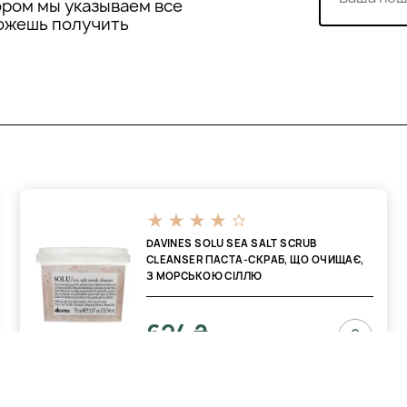
ором мы указываем все
можешь получить
 статичну електрику.
 ці продукти ідеальними
DAVINES SOLU SEA SALT SCRUB
CLEANSER ПАСТА-СКРАБ, ЩО ОЧИЩАЄ,
З МОРСЬКОЮ СІЛЛЮ
624 ₴