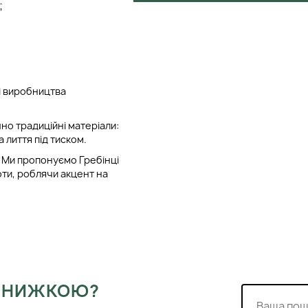
;
зі виробництва
но традиційні матеріали:
а лиття під тиском.
ї. Ми пропонуємо Гребінці
боти, роблячи акцент на
и успіх компанії
ринок за кордоном.
кції Janeke. За допомогою
нденціями.
 ЗНИЖКОЮ?