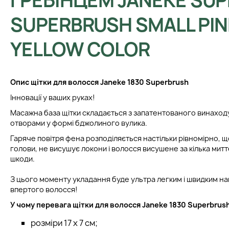
ГРЕБІНЦЕМ JANEKE SU
SUPERBRUSH SMALL PIN
YELLOW COLOR
Опис щітки для волосся Janeke 1830 Superbrush
Інновації у ваших руках!
Масажна база щітки складається з запатентованого винаходу
отворами у формі бджолиного вулика.
Гаряче повітря фена розподіляється настільки рівномірно, щ
голови, не висушує локони і волосся висушене за кілька мит
шкоди.
З цього моменту укладання буде ультра легким і швидким нав
впертого волосся!
У чому перевага щітки для волосся Janeke 1830 Superbrus
розміри 17 x 7 см;