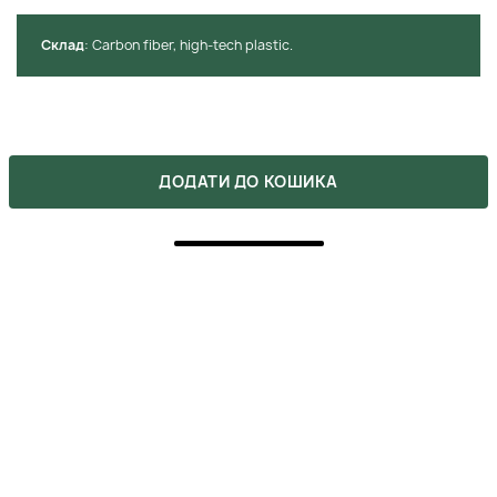
використання.
Cклад
: Сarbon fiber, high-tech plastic.
ХОЧЕШ КУПИТИ ЦЕЙ ТОВАР ЗА
ДОДАТИ ДО КОШИКА
ЗНИЖКОЮ?
Оформляй подписку на бьюти-дайджест, в котором мы
указываем все актуальные акции. Также, не забывай, что
ты можешь получить промокоды после сделанных покупок.
ВІДГУКИ