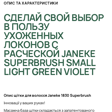
ОПИС ТА ХАРАКТЕРИСТИКИ
СДЕЛАЙ СВОЙ ВЫБОР
В ПОЛЬЗУ
УХОЖЕННЫХ
ЛОКОНОВ С
РАСЧЕСКОЙ JANEKE
SUPERBRUSH SMALL
LIGHT GREEN VIOLET
Опис щітки для волосся Janeke 1830 Superbrush
Інновації у ваших руках!
Масажна база щітки складається з запатентованого