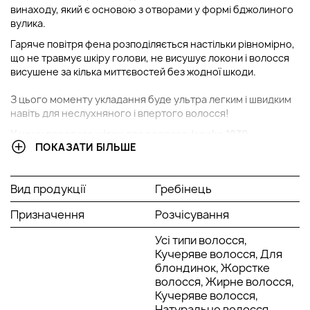
винаходу, який є основою з отворами у формі бджолиного
вулика.
Гаряче повітря фена розподіляється настільки рівномірно,
що не травмує шкіру голови, не висушує локони і волосся
висушене за кілька миттєвостей без жодної шкоди.
З цього моменту укладання буде ультра легким і швидким
навіть для неслухняного і впертого волосся!
У чому перевага щітки для волосся Janeke 1830
ПОКАЗАТИ БІЛЬШЕ
Superbrush
розміри 17 x 7 см;
спеціальна структура розподілу теплого повітря;
Вид продукції
Гребінець
Нейтралізує ефект плойки на довге волосся;
Призначення
Волосся висушене за кілька миттєвостей;
Розчісування
Запатентовані спеціальні отвори у формі вулика.
Усі типи волосся,
Історія бренду Janeke
Кучеряве волосся, Для
блондинок, Жорстке
За 180 років існування компанія Janeke стала лідером у
волосся, Жирне волосся,
галузі виробництва аксесуарів з великим спектром дії
Кучеряве волосся,
Щоб відповідати запитам ринку, використовуються як
Натуральне волосся,