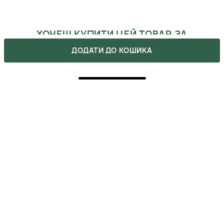
ХОЧЕШ КУПИТИ ЦЕЙ ТОВАР ЗА
ЗНИЖКОЮ?
ДОДАТИ ДО КОШИКА
Оформляй подписку на бьюти-дайджест, в котором мы
указываем все актуальные акции. Также, не забывай, что
ты можешь получить промокоды после сделанных покупок.
ВІДГУКИ
Напишіть свою думку про товар.
Зробіть вибір інших покупців легшим.