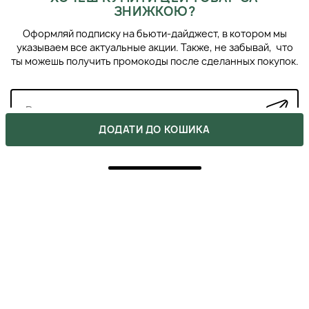
ЗНИЖКОЮ?
Оформляй подписку на бьюти-дайджест, в котором мы
указываем все актуальные акции. Также, не забывай, что
ты можешь получить промокоды после сделанных покупок.
ДОДАТИ ДО КОШИКА
ВІДГУКИ
Напишіть свою думку про товар.
Зробіть вибір інших покупців легшим.
НАПИСАТИ ВІДГУК