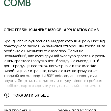
COMB
ОПИС ГРЕБІНЦЯ JANEKE 1830 GEL APPLICATION COMB.
Бренд Janeke був заснований далекого 1830 року і вже від
початку його засновник займався створенням гребенів за
особливою німецькою технологією. Попит на
незвичайний, але дуже зручний аксесуар зростав, а разом
із ним зростала і популярність бренду. На сьогоднішній
день продукція все також популярна, а в технологіях
виробництва, як і раніше, намагаються дотримуватися
традиційних стандартів і 80% всіх завдань виконуючи
вручну. Якщо ви знаходитесь в пошуку якісного гребеня-
гребінця, варто звернути увагу на наданий асортимент.
ПОКАЗАТИ БІЛЬШЕ
У ЧОМУ ПЕРЕВАГИ ГРЕБІНЦЯ JANEKE 1830 GEL
APPLICATION COMB?
Вид продукції
Гребінь для волосся