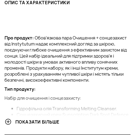
ОПИС ТА ХАРАКТЕРИСТИКИ
Про продукт:
Обов'язкова пара Очищення + сонцезахист
від Instytutum надає комплексний догляд за шкірою,
поєднуючи глибоке очищення з ефективним захистом від
сонця. Цей набір ідеальний для підтримки здоров'я і
молодості шкіри в умовах активного впливу сонячних
променів. Продукти набору, як і інші Інститутум креми,
розроблені з урахуванням чутливої шкіри і містять тільки
безпечні, високоефективні компоненти.
Тип продукту:
Набір для очищення і сонцезахисту:
Гідрофільна олія Transforming Melting Cleanser.
Сонцезахисний крем Sunscription Dark Spot Defence
SPF-50.
ПОКАЗАТИ БІЛЬШЕ
Вирішення проблеми: