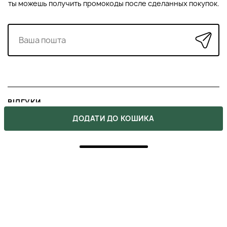
ты можешь получить промокоды после сделанных покупок.
ВІДГУКИ
ДОДАТИ ДО КОШИКА
Напишіть свою думку про товар.
Зробіть вибір інших покупців легшим.
НАПИСАТИ ВІДГУК
›
ВАМ ТАКОЖ МОЖЕ