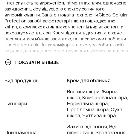
інтенсивність та вираженість пігментних плям, одночасно
захищаючи шкіру від усього спектру сонячного
випромінювання. Запатентована технологія Global Cellular
Protection запобігає фотостарінню та пошкодженню
клітин, а комплекс активних компонентів вирівнює тон та
покращує якість шкіри. Крем підходить для тих, хто хоче
насолодитися м'якою засмагою, не посилюючи проблеми
гіперпігментації. Легка комфортна текстура робить засіб
зручним для щоденного застосування в умовах активного
сонця.
ПОКАЗАТИ БІЛЬШЕ
ОСНОВНІ ІНГРЕДІЄНТИ ТА ЇХ ПЕРЕВАГИ
Вид продукції
Крем для обличчя
Технологія Global Cellular Protection:
Ця інноваційна
система захищає клітини шкіри від пошкоджень,
Всі типи шкіри, Жирна
викликаних усім спектром сонячного
шкіра, Комбінована шкіра,
випромінювання, включаючи UVA, UVB,
Тип шкіри
Нормальна шкіра,
інфрачервоне та видиме. Вона запобігає
Проблемна шкіра, Суха
фотостарінню, підтримує здоров'я клітин та
шкіра, Чутлива шкіра
допомагає зберегти молодий та свіжий вигляд шкіри
навіть при інтенсивному сонці.
Захист від сонця, Від
Технологія Photo Regul:
Запатентований комплекс
Призначення
пігментації, Зволоження,