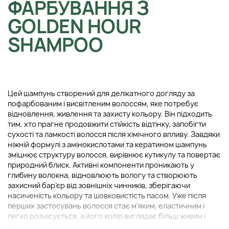
ФАРБУВАННЯ З
GOLDEN HOUR
SHAMPOO
Цей шампунь створений для делікатного догляду за
пофарбованим і висвітленим волоссям, яке потребує
відновлення, живлення та захисту кольору. Він підходить
тим, хто прагне продовжити стійкість відтінку, запобігти
сухості та ламкості волосся після хімічного впливу. Завдяки
ніжній формулі з амінокислотами та кератином шампунь
зміцнює структуру волосся, вирівнює кутикулу та повертає
природний блиск. Активні компоненти проникають у
глибину волокна, відновлюють вологу та створюють
захисний бар’єр від зовнішніх чинників, зберігаючи
насиченість кольору та шовковистість пасом. Уже після
перших застосувань волосся стає м’яким, еластичним і
легко розчісується, а його колір виглядає більш живим і
сяючим.