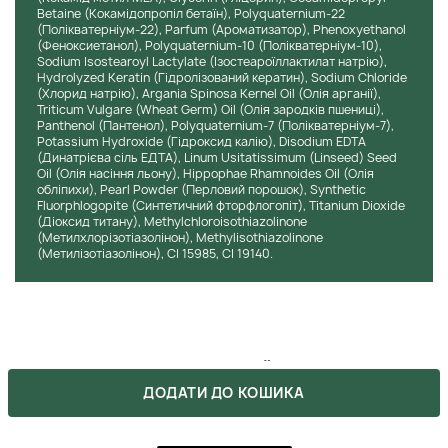
амінокислоти й протеїни, які підтримують оптимальний
Betaine (Кокамідопропіл бетаїн), Polyquaternium-22
рівень зволоження та захищають пігмент від вимивання.
(Полікватерніум-22), Parfum (Ароматизатор), Phenoxyethanol
Засіб підходить для частого використання й не викликає
(Феноксиетанол), Polyquaternium-10 (Полікватерніум-10),
Sodium Isostearoyl Lactylate (Ізостеароїллактилат натрію),
подразнення шкіри голови. Його рекомендують
Hydrolyzed Keratin (Гідролізований кератин), Sodium Chloride
професіонали для догляду за пофарбованим волоссям,
(Хлорид натрію), Argania Spinosa Kernel Oil (Олія арганії),
зберігаючи блиск і м’якість надовго.
Triticum Vulgare (Wheat Germ) Oil (Олія зародків пшениці),
Panthenol (Пантенол), Polyquaternium-7 (Полікватерніум-7),
Potassium Hydroxide (Гідроксид калію), Disodium EDTA
КЛІНІЧНІ РЕЗУЛЬТАТИ
(Динатрієва сіль ЕДТА), Linum Usitatissimum (Linseed) Seed
Oil (Олія насіння льону), Hippophae Rhamnoides Oil (Олія
обліпихи), Pearl Powder (Перловий порошок), Synthetic
За результатами незалежних тестів і спостережень
Fluorphlogopite (Синтетичний фторфлогопіт), Titanium Dioxide
трихологів, уже після перших двох застосувань
(Діоксид титану), Methylchloroisothiazolinone
користувачі відзначають підвищення м’якості та
(Метилхлорізотіазолінон), Methylisothiazolinone
еластичності волосся. Через два тижні регулярного
(Метилізотіазолінон), CI 15985, CI 19140.
використання 91% жінок повідомили про відновлення
блиску та покращення стану пофарбованих пасом. 88%
відзначили зменшення ламкості й сухості, а 94% — більш
тривале збереження кольору без тьмяності. Косметологи
підтверджують, що формула з амінокислотами та
ХОЧЕШ КУПИТИ ЦЕЙ ТОВАР ЗА
аргановою олією відновлює структуру волосся, роблячи
ЗНИЖКОЮ?
ДОДАТИ ДО КОШИКА
його щільнішим і захищеним від термічного впливу. Засіб
продемонстрував чудові результати в догляді за
Оформляй подписку на бьюти-дайджест, в котором мы
ослабленим і висвітленим волоссям, повертаючи йому
указываем все актуальные акции. Также, не забывай, что