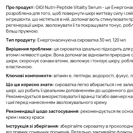
Про продукт:
GIGI Nutri-Peptide Vitality Serum - це Енерго
розроблена для того, щоб повернути шкірі життєву силу і сяй
інгредієнти, що містяться в ній, допомагають стимулювати 
регенерації шкіри, зволожувати її та покращувати тонус, ро
більш пружною.
Тип продукту:
Енергонасичуюча сироватка 30 мл, 120 мл.
Вирішення проблеми:
ця сироватка ідеально підходить для
втоми і млявості шкіри. Вона допомагає відновити природне 
шкіри, скорочує ознаки втоми, зволожує і тонізує шкіру, робля
еластичною.
Ключові компоненти:
вітамін е, пептиди, водорості, фукус, л
Що ще корисно знати:
сироватка легко вбирається і не зали
шкірі, що робить її ідеальним доповненням до щоденного до
Рекомендується використовувати її вранці та/або ввечері н
і шиї перед нанесенням зволожувального крему.
Рекомендації щодо застосування:
рекомендується як основ
крем і маску краси.
Інструкція зі зберігання:
зберігайте сироватку в прохолодном
від прямих сонячних променів. Ретельно закривайте флакон