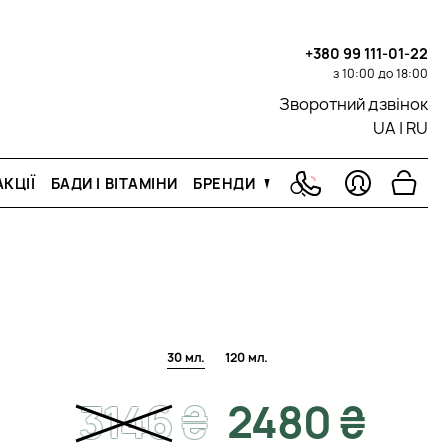
+380 99 111-01-22
з 10:00 до 18:00
Зворотний дзвінок
UA
|
RU
КЦІЇ
БАДИ І ВІТАМІНИ
БРЕНДИ
30 мл.
120 мл.
3146
₴
2480 ₴