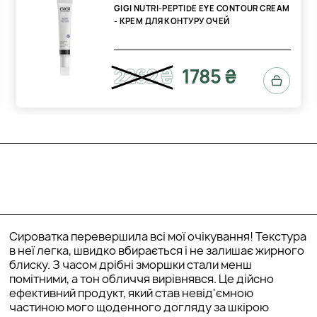
GIGI NUTRI-PEPTIDE EYE CONTOUR CREAM
- КРЕМ ДЛЯ КОНТУРУ ОЧЕЙ
2262 ₴
1785 ₴
Сироватка перевершила всі мої очікування! Текстура
в неї легка, швидко вбирається і не залишає жирного
блиску. З часом дрібні зморшки стали менш
помітними, а тон обличчя вирівнявся. Це дійсно
ефективний продукт, який став невід'ємною
частиною мого щоденного догляду за шкірою