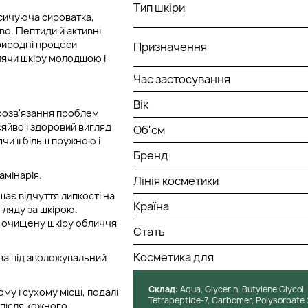
Тип шкіри
насичуюча сироватка,
во. Пептиди й активні
природні процеси
Призначення
блячи шкіру молодшою і
Час застосування
Вік
 розв'язання проблем
сяйво і здоровий вигляд
Об'єм
чи її більш пружною і
Бренд
амінарія.
Лінія косметики
шає відчуття липкості на
Країна
гляду за шкірою.
а очищену шкіру обличчя
Стать
Косметика для
а під зволожувальний
Cклад
: Aqua, Glycerin, Butylene Glycol
у і сухому місці, подалі
Tetrapeptide-7, Carbomer, Polysorbate 
 після кожного