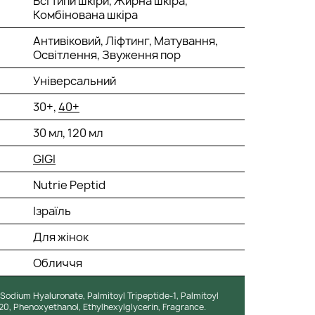
Всі типи шкіри, Жирна шкіра,
Комбінована шкіра
Антивіковий, Ліфтинг, Матування,
Освітлення, Звуження пор
Універсальний
30+,
40+
30 мл, 120 мл
GIGI
Nutrie Peptid
Ізраїль
Для жінок
Обличчя
, Sodium Hyaluronate, Palmitoyl Tripeptide-1, Palmitoyl
20, Phenoxyethanol, Ethylhexylglycerin, Fragrance.