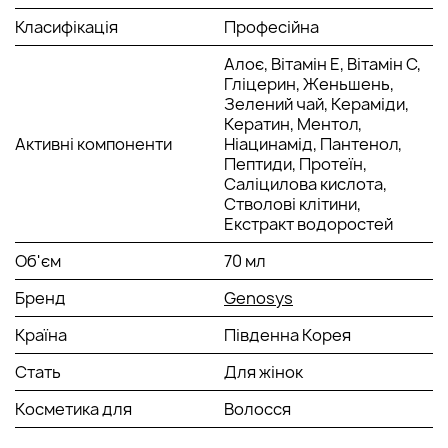
Класифікація
Професійна
Алоє, Вітамін Е, Вітамін С,
Гліцерин, Женьшень,
Зелений чай, Кераміди,
Кератин, Ментол,
Активні компоненти
Ніацинамід, Пантенол,
Пептиди, Протеїн,
Саліцилова кислота,
Стволові клітини,
Екстракт водоростей
Об'єм
70 мл
Бренд
Genosys
Країна
Південна Корея
Стать
Для жінок
Косметика для
Волосся