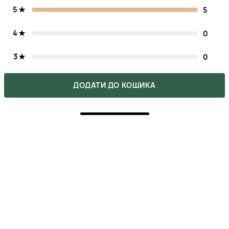
5
5
4
0
3
0
2
0
ДОДАТИ ДО КОШИКА
1
0
Напишіть свою думку про товар.
Зробіть вибір інших покупців легшим.
НАПИСАТИ ВІДГУК