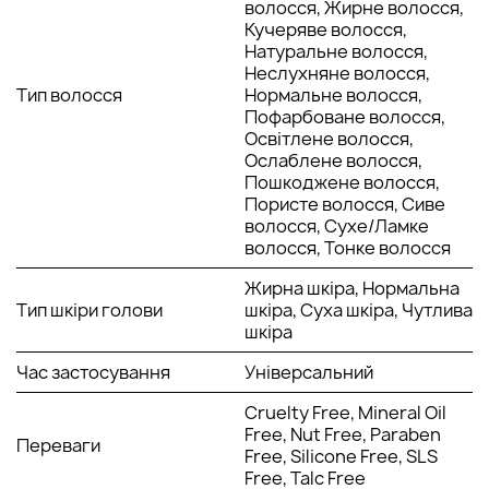
волосся, Жирне волосся,
волосся, зміцнює його цибулини і стимулює
Кучеряве волосся,
зростання.
Натуральне волосся,
Екстракт насіння бусенника - має протизапальну,
Неслухняне волосся,
антигістамінну та антисептичну властивості, багатий
Тип волосся
Нормальне волосся,
на вітамін Е, універсальний антиоксидант.
Пофарбоване волосся,
Екстракт полину - має заспокійливі, протизапальні,
Освітлене волосся,
антибактеріальні та зволожуючі властивості,
Ослаблене волосся,
активізує ріст волосся.
Пошкоджене волосся,
Екстракт гранату - багатий на вітамін C і
Пористе волосся, Сиве
антиоксиданти, які ефективно справляються з
волосся, Сухе/Ламке
вільними радикалами. Допомагає продовжити життя
волосся, Тонке волосся
фібробластів, які відповідають за вироблення
колагену та еластину, тим самим підтримуючи шкіру.
Жирна шкіра, Нормальна
Ментол – освіжає та заспокоює шкіру голови.
Тип шкіри голови
шкіра, Суха шкіра, Чутлива
шкіра
Спосіб застосування:
Час застосування
Універсальний
Розпорошіть необхідну кількість продукту на шкіру голови.
Використовуйте тонік щоранку та вечір. Для найкращої
Cruelty Free, Mineral Oil
абсорбції помасажуйте шкіру голови пальцями.
Free, Nut Free, Paraben
Переваги
Free, Silicone Free, SLS
Free, Talc Free