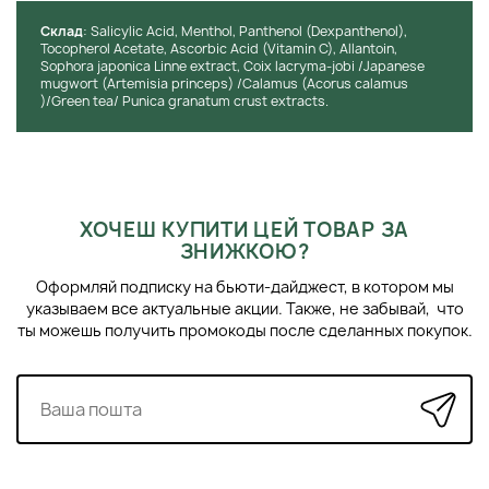
Cклад
: Salicylic Acid, Menthol, Panthenol (Dexpanthenol),
Tocopherol Acetate, Ascorbic Acid (Vitamin C), Allantoin,
Sophora japonica Linne extract, Coix lacryma-jobi /Japanese
mugwort (Artemisia princeps) /Calamus (Acorus calamus
)/Green tea/ Punica granatum crust extracts.
ХОЧЕШ КУПИТИ ЦЕЙ ТОВАР ЗА
ЗНИЖКОЮ?
Оформляй подписку на бьюти-дайджест, в котором мы
указываем все актуальные акции. Также, не забывай, что
ты можешь получить промокоды после сделанных покупок.