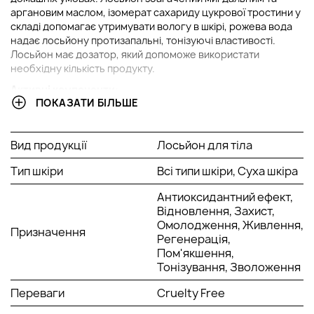
аргановим маслом, ізомерат сахариду цукрової тростини у
складі допомагає утримувати вологу в шкірі, рожева вода
надає лосьйону протизапальні, тонізуючі властивості.
Лосьйон має дозатор, який допоможе використати
необхідну кількість продукту.
Активні компоненти:
ПОКАЗАТИ БІЛЬШЕ
Гліцерин захищає верхні шари шкіри: вирівнює тон і
позбавляє ороговілих клітин. Зволожує навіть глибокі
шари шкіри. Позбавляє лущення шкіри. Регенерує
Вид продукції
Лосьйон для тіла
шкіру та покращує її природні обмінні процеси.
Тип шкіри
Арганова олія має доглядає і пом'якшувальну дію на
Всі типи шкіри, Суха шкіра
шкіру, перешкоджає стягуванню шкіри, загоює і
Антиоксидантний ефект,
живить. В маслі міститься велика кількість вітаміну Е,
Відновлення, Захист,
що робить ефективним захистом від вільних
Омолодження, Живлення,
радикалів. Завдяки цій здатності, воно захищає шкіру
Призначення
Регенерація,
від фотостаріння та запальних реакцій. Воно знижує
Пом'якшення,
сухість шкіри, згладжує дрібні зморшки та покращує
Тонізування, Зволоження
еластичність шкіри.
Олія солодкого мигдалю добре всмоктується шкірою,
Переваги
Cruelty Free
має протизапальну, регенеруючу та тонізуючу дію.
Олія знімає подразнення, усуває сухість і шорсткість