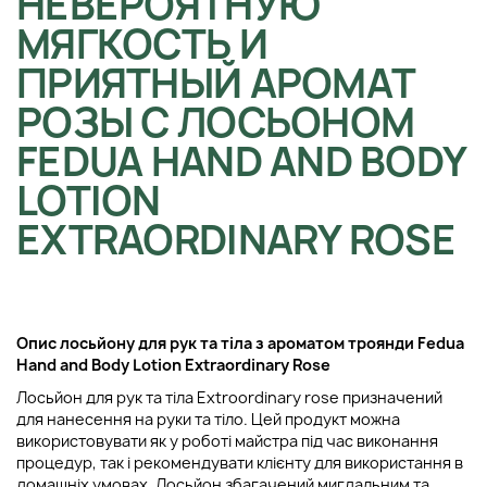
НЕВЕРОЯТНУЮ
МЯГКОСТЬ И
ПРИЯТНЫЙ АРОМАТ
РОЗЫ С ЛОСЬОНОМ
FEDUA HAND AND BODY
LOTION
EXTRAORDINARY ROSE
Опис лосьйону для рук та тіла з ароматом троянди Fedua
Hand and Body Lotion Extraordinary Rose
Лосьйон для рук та тіла Extroordinary rose призначений
для нанесення на руки та тіло. Цей продукт можна
використовувати як у роботі майстра під час виконання
процедур, так і рекомендувати клієнту для використання в
домашніх умовах. Лосьйон збагачений мигдальним та