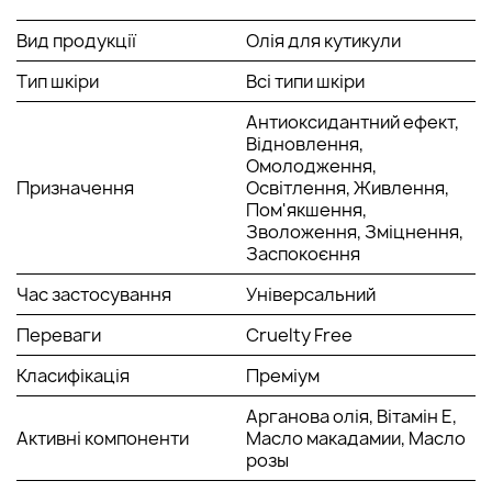
освітлює, прискорює загоєння ран та прискорює
процес регенерації/
Вид продукції
Олія для кутикули
Масло макадамії живить і пом'якшує шкіру, має
Тип шкіри
антиокстидантні властивості, бореться з ознаками
Всі типи шкіри
старіння.
Антиоксидантний ефект,
Вітамін Е стимулює синтез колагену, запобігає
Відновлення,
пігментації, надає гладкості, тонізує.
Омолодження,
Спосіб застосування:
Призначення
Освітлення, Живлення,
Пом'якшення,
Наносити щодня на нігтьову пластину, кутикулу та шкіру
Зволоження, Зміцнення,
навколо нігтя, втираючи до повного вбирання.
Заспокоєння
Час застосування
Універсальний
Переваги
Cruelty Free
Класифікація
Преміум
Арганова олія, Вітамін Е,
Активні компоненти
Масло макадамии, Масло
розы