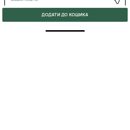
ДОДАТИ ДО КОШИКА
СХОЖІ ПРОДУКТИ
›
‹
FEDUA APRICOT OIL АБРИКОСОВА ОЛІЯ ДЛЯ
КУТИКУЛИ
935 ₴