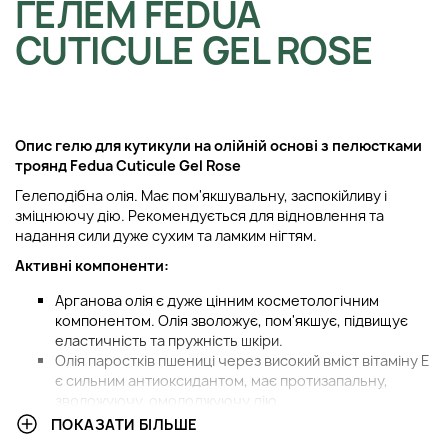
ГЕЛЕМ FEDUA
CUTICULE GEL ROSE
Опис гелю для кутикули на олійній основі з пелюстками
троянд Fedua
Cuticule Gel Rose
Гелеподібна олія. Має пом'якшувальну, заспокійливу і
зміцнюючу дію. Рекомендується для відновлення та
надання сили дуже сухим та ламким нігтям.
Активні компоненти:
Арганова олія є дуже цінним косметологічним
компонентом. Олія зволожує, пом'якшує, підвищує
еластичність та пружність шкіри.
Олія паростків пшениці через високий вміст вітаміну Е
є сильним антиоксидантом, має протизапальну,
зволожуючу, омолоджуючу дію.
Екстракт квітки троянди французької бореться із
ПОКАЗАТИ БІЛЬШЕ
віковими змінами шкіри, прибирає пігментацію,