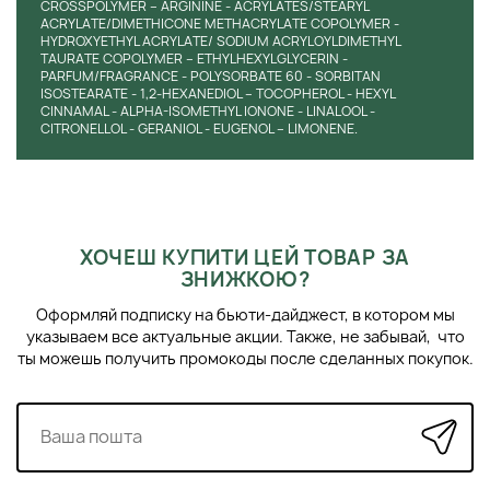
CROSSPOLYMER – ARGININE - ACRYLATES/STEARYL
ACRYLATE/DIMETHICONE METHACRYLATE COPOLYMER -
HYDROXYETHYL ACRYLATE/ SODIUM ACRYLOYLDIMETHYL
TAURATE COPOLYMER – ETHYLHEXYLGLYCERIN -
PARFUM/FRAGRANCE - POLYSORBATE 60 - SORBITAN
ISOSTEARATE - 1,2-HEXANEDIOL – TOCOPHEROL - HEXYL
CINNAMAL - ALPHA-ISOMETHYL IONONE - LINALOOL -
CITRONELLOL - GERANIOL - EUGENOL – LIMONENE.
ХОЧЕШ КУПИТИ ЦЕЙ ТОВАР ЗА
ЗНИЖКОЮ?
Оформляй подписку на бьюти-дайджест, в котором мы
указываем все актуальные акции. Также, не забывай, что
ты можешь получить промокоды после сделанных покупок.