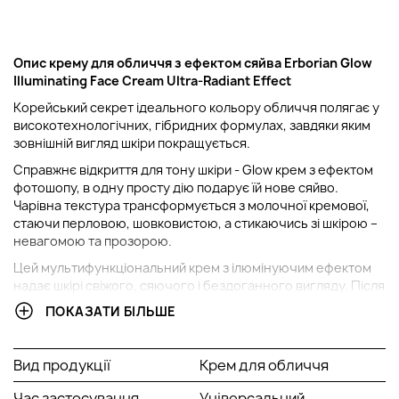
Опис крему для обличчя з ефектом сяйва Erborian Glow
Illuminating Face Cream Ultra-Radiant Effect
Корейський секрет ідеального кольору обличчя полягає у
високотехнологічних, гібридних формулах, завдяки яким
зовнішній вигляд шкіри покращується.
Справжнє відкриття для тону шкіри - Glow крем з ефектом
фотошопу, в одну просту дію подарує їй нове сяйво.
Чарівна текстура трансформується з молочної кремової,
стаючи перловою, шовковистою, а стикаючись зі шкірою –
невагомою та прозорою.
Цей мультифункціональний крем з ілюмінуючим ефектом
надає шкірі свіжого, сяючого і бездоганного вигляду. Після
зіткнення крему зі шкірою, на ній наче розкриваються
ПОКАЗАТИ БІЛЬШЕ
перламутрові частинки, які вирівнюють тон і створюють
ефект голограми.
Вид продукції
Крем для обличчя
У чому перевага крему для обличчя з ефектом сяйва
Erborian Glow Illuminating Face Cream Ultra-Radiant
Час застосування
Універсальний