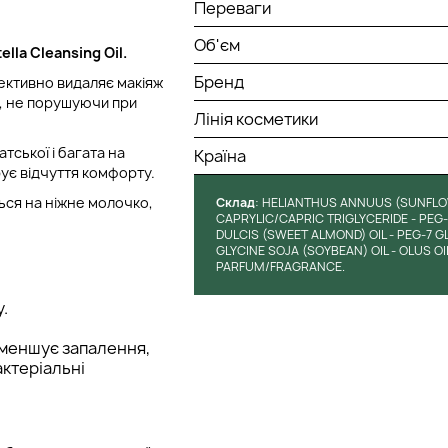
Переваги
Об'єм
ella Cleansing Oil.
Бренд
фективно видаляє макіяж
я, не порушуючи при
Лінія косметики
тської і багата на
Країна
рує відчуття комфорту.
ься на ніжне молочко,
Cклад
: HELIANTHUS ANNUUS (SUNFLOW
CAPRYLIC/CAPRIC TRIGLYCERIDE - PEG
DULCIS (SWEET ALMOND) OIL - PEG-7 G
GLYCINE SOJA (SOYBEAN) OIL - OLUS OI
PARFUM/FRAGRANCE.
.
зменшує запалення,
актеріальні