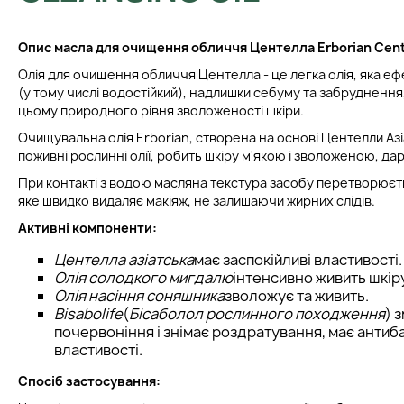
Опис м
асла для очищення обличчя Центелла
Erborian Cent
Олія для очищення обличчя Центелла - це легка олія, яка е
(у тому числі водостійкий), надлишки себуму та забрудненн
цьому природного рівня зволоженості шкіри.
Очищувальна олія Erborian, створена на основі Центелли Азіа
поживні рослинні олії, робить шкіру м'якою і зволоженою, да
При контакті з водою масляна текстура засобу перетворюєт
яке швидко видаляє макіяж, не залишаючи жирних слідів.
Активні компоненти:
Центелла азіатська
має заспокійливі властивості.
Олія солодкого мигдалю
інтенсивно живить шкіру
Олія насіння соняшника
зволожує та живить.
Bisabolife
(
Бісаболол рослинного походження
) 
почервоніння і знімає роздратування, має антиб
властивості.
Спосіб застосування: