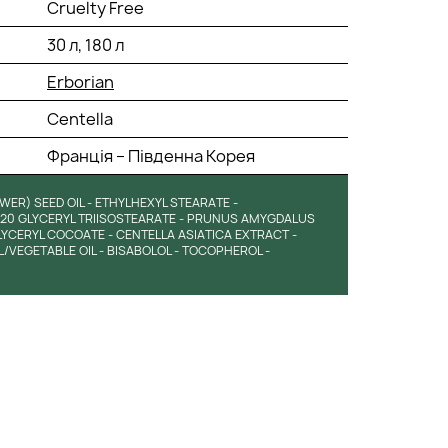
Cruelty Free
30 л, 180 л
Erborian
Centella
Франція – Південна Корея
ER) SEED OIL - ETHYLHEXYL STEARATE -
-20 GLYCERYL TRIISOSTEARATE - PRUNUS AMYGDALUS
LYCERYL COCOATE - CENTELLA ASIATICA EXTRACT -
L/VEGETABLE OIL - BISABOLOL - TOCOPHEROL -