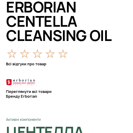
ERBORIAN
CENTELLA
CLEANSING OIL
Всі відгуки про товар
Переглянути всі товари
Бренду Erborian
Активні компоненти
ЦЕНТЕЛЛА