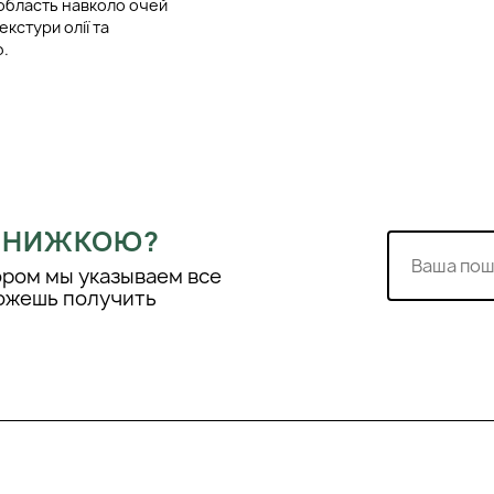
 область навколо очей
кстури олії та
ю.
. Некомедогенний.
яжу.
о інтенсивного
 ЗНИЖКОЮ?
ором мы указываем все
можешь получить