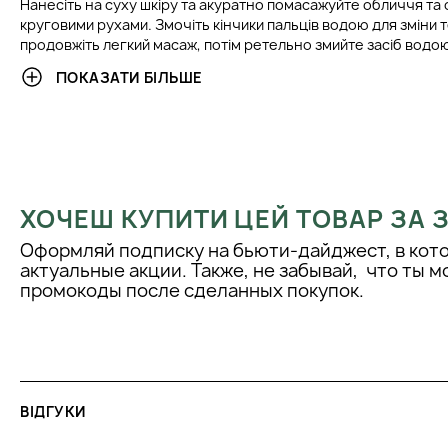
Нанесіть на суху шкіру та акуратно помасажуйте обличчя та
круговими рухами. Змочіть кінчики пальців водою для зміни те
продовжіть легкий масаж, потім ретельно змийте засіб водо
Протестовано під наглядом дерматологів та офтальмологів
ПОКАЗАТИ БІЛЬШЕ
Ідеальний дует для подвійного очищення:
Крок 1. Олія для очищення обличчя Центелла для зняття макі
Крок 2. Гель для очищення обличчя Центелла для дбайливог
очищення шкіри та видалення забруднень.
ХОЧЕШ КУПИТИ ЦЕЙ ТОВАР ЗА
Оформляй подписку на бьюти-дайджест, в кот
актуальные акции. Также, не забывай, что ты 
промокоды после сделанных покупок.
ВІДГУКИ