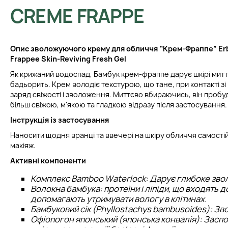
CREME FRAPPE
Опис зволожуючого крему для обличчя “Крем-Фраппе” Er
Frappee Skin-Reviving Fresh Gel
Як крижаний водоспад, Бамбук крем-фраппе дарує шкірі митт
бадьорить. Крем володіє текстурою, що тане, при контакті зі 
заряд свіжості і зволоження. Миттєво вбираючись, він пробу
більш свіжою, м'якою та гладкою відразу після застосування.
Інструкція із застосування
Наносити щодня вранці та ввечері на шкіру обличчя самостій
макіяж.
Активні компоненти
Комплекс Bamboo Waterlock: Дарує глибоке зво
Волокна бамбука: протеїни і ліпіди, що входять д
допомагають утримувати вологу в клітинах.
Бамбуковий сік (Phyllostachys bambusoides): Зв
Офіопогон японський (японська конвалія): Засп