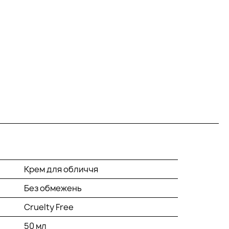
Крем для обличчя
Без обмежень
Cruelty Free
50 мл