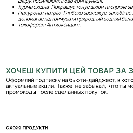
шкіру, посилюючи її бар'єрні функції.
Хурма східна: Покращує тонус шкіри та сприяє з
Гіалуронат натрію: Глибоко зволожує, запобігає
допомагає підтримувати природний водний бала
Токоферол: Антиоксидант.
ХОЧЕШ КУПИТИ ЦЕЙ ТОВАР ЗА
Оформляй подписку на бьюти-дайджест, в кот
актуальные акции. Также, не забывай, что ты 
промокоды после сделанных покупок.
СХОЖІ ПРОДУКТИ