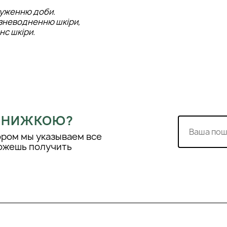
вуженню доби.
 зневодненню шкіри,
нс шкіри.
 ЗНИЖКОЮ?
ором мы указываем все
можешь получить