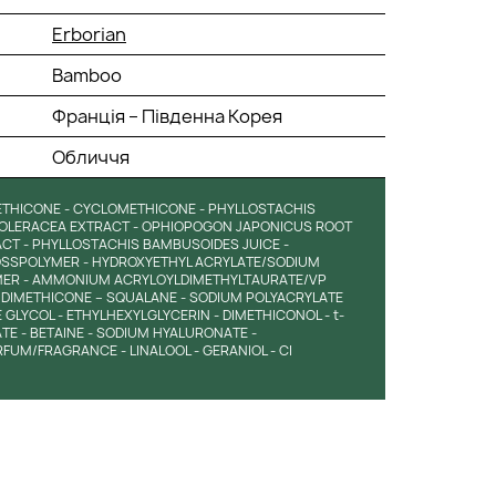
Erborian
Bamboo
Франція – Південна Корея
Обличчя
METHICONE - CYCLOMETHICONE - PHYLLOSTACHIS
OLERACEA EXTRACT - OPHIOPOGON JAPONICUS ROOT
ACT - PHYLLOSTACHIS BAMBUSOIDES JUICE -
OSSPOLYMER - HYDROXYETHYL ACRYLATE/SODIUM
MER - AMMONIUM ACRYLOYLDIMETHYLTAURATE/VP
0 DIMETHICONE – SQUALANE - SODIUM POLYACRYLATE
GLYCOL - ETHYLHEXYLGLYCERIN - DIMETHICONOL - t-
TE - BETAINE - SODIUM HYALURONATE -
UM/FRAGRANCE - LINALOOL - GERANIOL - CI