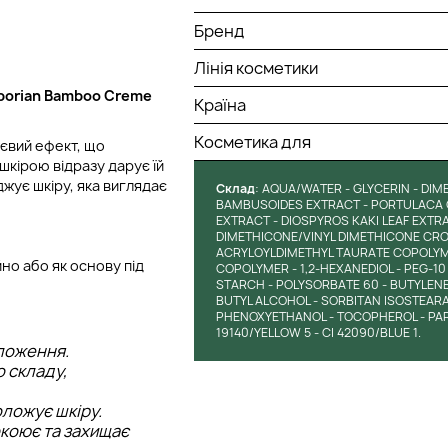
Бренд
Лінія косметики
borian Bamboo Creme
Країна
Косметика для
євий ефект, що
шкірою відразу дарує їй
джує шкіру, яка виглядає
Cклад
: AQUA/WATER - GLYCERIN - DI
BAMBUSOIDES EXTRACT - PORTULACA 
EXTRACT - DIOSPYROS KAKI LEAF EXTR
DIMETHICONE/VINYL DIMETHICONE CR
ACRYLOYLDIMETHYL TAURATE COPOLY
но або як основу під
COPOLYMER - 1,2-HEXANEDIOL - PEG-1
STARCH - POLYSORBATE 60 - BUTYLENE 
BUTYL ALCOHOL - SORBITAN ISOSTEARA
PHENOXYETHANOL - TOCOPHEROL - PARF
19140/YELLOW 5 - CI 42090/BLUE 1.
ложення.
о складу,
оложує шкіру.
окоює та захищає