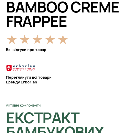
BAMBOO CREME
FRAPPEE
Всі відгуки про товар
Переглянути всі товари
Бренду Erborian
Активні компоненти
ЕКСТРАКТ
БАМБУКОВИХ