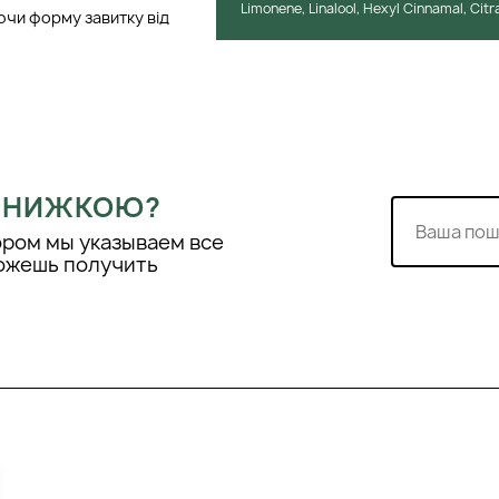
Limonene, Linalool, Hexyl Cinnamal, Citra
ючи форму завитку від
 ЗНИЖКОЮ?
ором мы указываем все
можешь получить