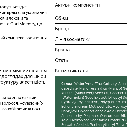
Активні компоненти
стовується для
ний крем для укладання
Об'єм
уючи локони та
логію Curl Memory, це
Бренд
ний комплекс посилення
Лінія косметики
Країна
Стать
утий хімічним шляхом
Косметика для
у доглядах для шкіри
руктуру властивість,
Cклад
: Water/Aqua/Eau, Cetearyl Alcoh
Caprylate, Mangifera Indica (Mango) Se
Annuus (Sunflower) Seed Oil, Saccharum
ний комплекс, який
(Watermelon) Seed Extract, Diheptyl Su
Hydroxyethylcellulose, Polyquaternium-5
 волосся, усуваючи їх
Behentrimonium Methosulfate, Hydroxyp
 запобігаючи їх появі,
Capryloyl Glycerin/Sebacic Acid Copoly
Aminomethyl Propanol, Quaternium-95, 
Acid, Hydrolyzed Vegetable Protein PG-P
Sorbate, Alcohol, Pentaerythrityl Tetr