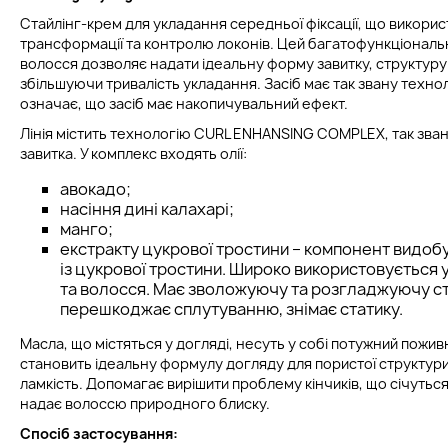
Стайлінг-крем для укладання середньої фіксації, що викори
трансформації та контролю локонів. Цей багатофункціональ
волосся дозволяє надати ідеальну форму завитку, структур
збільшуючи тривалість укладання. Засіб має так звану техно
означає, що засіб має накопичувальний ефект.
Лінія містить технологію CURL ENHANSING COMPLEX, так зва
завитка. У комплекс входять олії:
авокадо;
насіння дині калахарі;
манго;
екстракту цукрової тростини – компонент видоб
із цукрової тростини. Широко використовується 
та волосся. Має зволожуючу та розгладжуючу ст
перешкоджає сплутуванню, знімає статику.
Масла, що містяться у догляді, несуть у собі потужний пожив
становить ідеальну формулу догляду для пористої структури
ламкість. Допомагає вирішити проблему кінчиків, що січуться,
надає волоссю природного блиску.
Спосіб застосування: