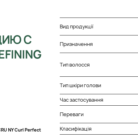
Вид продукції
ЦИЮ С
Призначення
EFINING
Тип волосся
Тип шкіри голови
Час застосування
Переваги
Класифікація
RU NY Curl Perfect