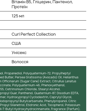
Вітамін В5, Гліцерин, Пантенол,
Протеїн
125 мл
Curl Perfect Collection
США
Унісекс
Волосся
ol, Propanediol, Polyquaternium-72, Propylheptyl
ed Butter, Persea Gratissima (Avocado) Oil, Helianthus
 Officinarum (Sugar Cane) Extract, Citrullus Lanatus
ccinate, Polyquaternium-46, Phenoxyethanol,
5, Cetrimonium Chloride, Stearyl Alcohol,
ropyl Guar, Panthenol, Quaternium-87, Disodium EDTA,
mer, Hydroxypropyl Cyclodextrin, Caprylyl Glycol,
Iodopropynyl Butylcarbamate, Phenylpropanol, Citric
ropyl Silanetriol, Etidronic Acid, Tocopherol, Potassium
a-Di-T-Butyl Hydroxyhydrocinnamate, Fragrance (Parfum),