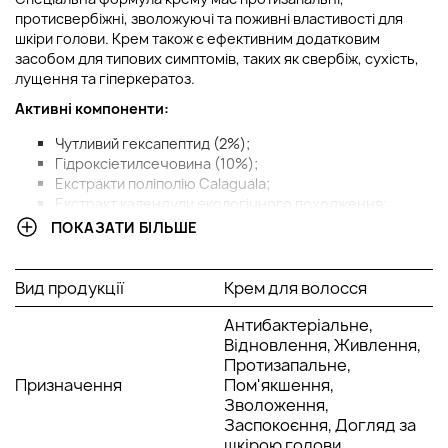
протисвербіжні, зволожуючі та поживні властивості для
шкіри голови. Крем також є ефективним додатковим
засобом для типових симптомів, таких як свербіж, сухість,
лущення та гіперкератоз.
Активні компоненти:
Чутливий гексапептид (2%);
Гідроксіетилсечовина (10%);
Екстракти поліполію Calaguala;
Екстракт календули екологічного походження;
Гіалуронова кислота;
ПОКАЗАТИ БІЛЬШЕ
Бджолиний віск;
Олія ши та олія з насіння пшениці.
Вид продукції
Крем для волосся
Спосіб застосування:
Антибактеріальне,
Нанесіть Міракл скін крем №007 кінчиками пальців у шкіру
Відновлення, Живлення,
голови до повного всмоктування. Залишіть крем на шкірі
Протизапальне,
голови на 2 години або всю ніч. Потім змити за допомогою
Призначення
Пом'якшення,
шампуню.
Зволоження,
Заспокоєння, Догляд за
шкірою голови