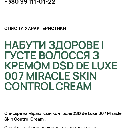
+380 99 111-01-22
ОПИС ТА ХАРАКТЕРИСТИКИ
НАБУТИ ЗДОРОВЕ І
ГУСТЕ ВОЛОССЯ З
КРЕМОМ DSD DE LUXE
007 MIRACLE SKIN
CONTROL CREAM
Опис
крем
а М
іракл скін контроль
DSD de Luxe 007 Miracle
Skin Control Cream
.
Спеціальна формула крему має протизапальні,