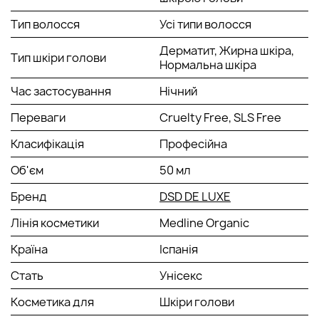
Тип волосся
Усі типи волосся
Дерматит, Жирна шкіра,
Тип шкіри голови
Нормальна шкіра
Час застосування
Нічний
Переваги
Cruelty Free, SLS Free
Класифікація
Професійна
Об'єм
50 мл
Бренд
DSD DE LUXE
Лінія косметики
Medline Organic
Країна
Іспанія
Стать
Унісекс
Косметика для
Шкіри голови