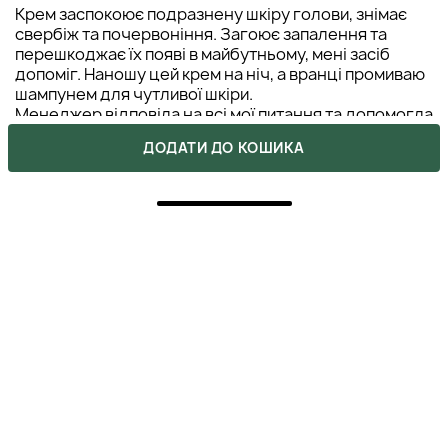
Крем заспокоює подразнену шкіру голови, знімає
свербіж та почервоніння. Загоює запалення та
перешкоджає їх появі в майбутньому, мені засіб
допоміг. Наношу цей крем на ніч, а вранці промиваю
шампунем для чутливої шкіри.
Менеджер відповіла на всі мої питання та допомогла
визначитись з вибіром продукту. Дякую!
ДОДАТИ ДО КОШИКА
ЛЕСЯ
20 вересня 2025
ВІДПОВІСТИ
5
ПОКУПКА ПІДТВЕРДЖЕНА
Були питання щодо застосування. Трихолог
написала: Нанесіть крем Miracle Skin Control Cream
на вологу чи суху шкіру голови та помасажуйте до