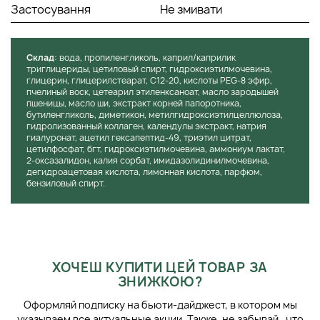
Застосування
Не змивати
Cклад
: вода, пропиленгликоль, каприл/каприлик
триглицериды, цетиловый спирт, гидроксиэтилмочевина,
глицерин, глицерилстеарат, С12-20, кислоты PEG-8 эфир,
пчелиный воск, цетеарил этиленксаноат, масло зародышей
пшеницы, масло ши, экстракт корней папоротника,
бутиленгликоль, диметикон, метилгидроксиэтилцеллюлоза,
гидролизованный коллаген, календулы экстракт, натрия
гиалуронат, ацетил гексапептид-49, триэтил цитрат,
цетилфосфат, бгт, гидроксиэтилмочевина, аммониум лактат,
2-оксазалидон, калия сорбат, имидазолидинилмочевина,
дегидроацетовая кислота, лимонная кислота, парфюм,
бензиловый спирт.
ХОЧЕШ КУПИТИ ЦЕЙ ТОВАР ЗА
ЗНИЖКОЮ?
Оформляй подписку на бьюти-дайджест, в котором мы
указываем все актуальные акции. Также, не забывай, что