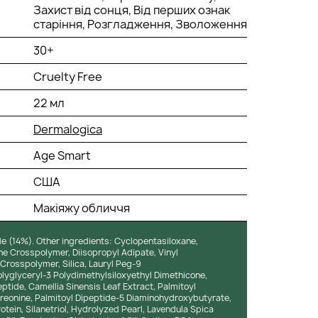
Захист від сонця, Від перших ознак
старіння, Розгладження, Зволоження
30+
Cruelty Free
22 мл
Dermalogica
Age Smart
США
Макіяжу обличчя
de (14%). Other ingredients: Cyclopentasiloxane,
ne Crosspolymer, Diisopropyl Adipate, Vinyl
rosspolymer, Silica, Lauryl Peg-9
lyglyceryl-3 Polydimethylsiloxyethyl Dimethicone,
tide, Camellia Sinensis Leaf Extract, Palmitoyl
reonine, Palmitoyl Dipeptide-5 Diaminohydroxybutyrate,
ein, Silanetriol, Hydrolyzed Pearl, Lavendula Spica