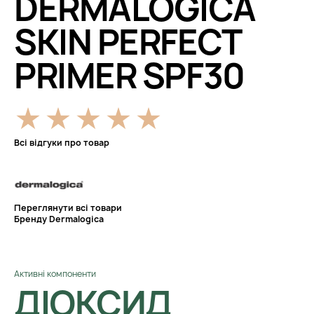
DERMALOGICA
SKIN PERFECT
PRIMER SPF30
Всі відгуки про товар
Переглянути всі товари
Бренду Dermalogica
Активні компоненти
ДІОКСИД