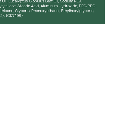
a Oil, Eucalyptus Globulus Leaf Oil, Sodium PCA,
ylylsilane, Stearic Acid, Aluminum Hydroxide, PEG/PPG-
hicone, Glycerin, Phenoxyethanol, Ethylhexylglycerin,
92), (CI77499)