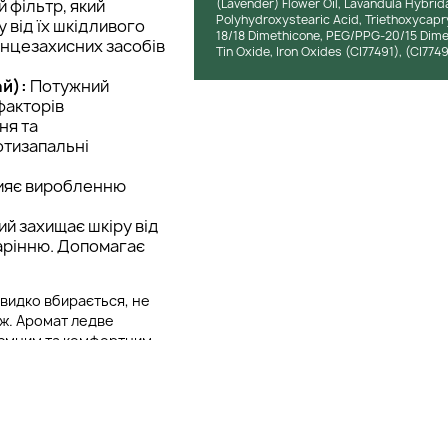
 фільтр, який
(Lavender) Flower Oil, Lavandula Hybrid
Polyhydroxystearic Acid, Triethoxycapr
 від їх шкідливого
18/18 Dimethicone, PEG/PPG-20/15 Dimet
онцезахисних засобів
Tin Oxide, Iron Oxides (CI77491), (CI774
ай):
Потужний
факторів
ня та
отизапальні
рияє виробленню
ий захищає шкіру від
тарінню. Допомагає
видко вбирається, не
яж. Аромат ледве
иємним та комфортним
шкідливих речовин. Він є
час вагітності або
карем.