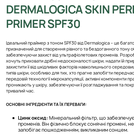
DERMALOGICA SKIN PER
PRIMER SPF30
Ідеальний праймер з тоном SPF30 від Dermalogica – це багат
призначений для створення рівного та бездоганного тону 
забезпечуючи захист від ультрафіолетових променів. Розроб
хочуть приховати дрібні недосконалості шкіри, надати їй пр
захистити її від шкідливих факторів навколишнього середови
типів шкіри, особливо для тих, хто прагне запобігти передч
передовій технології мікрокапсуляції, активні компоненти п
проникають у шкіру, забезпечуючи її розгладжування та пок
тривалий час.
ОСНОВНІ ІНГРЕДІЄНТИ ТА ЇХ ПЕРЕВАГИ:
Цинк оксид:
Мінеральний фільтр, що забезпечує 
променів. Він фізично блокує сонячні промені, не
запобігає пошкодженням, викликаним сонцем.