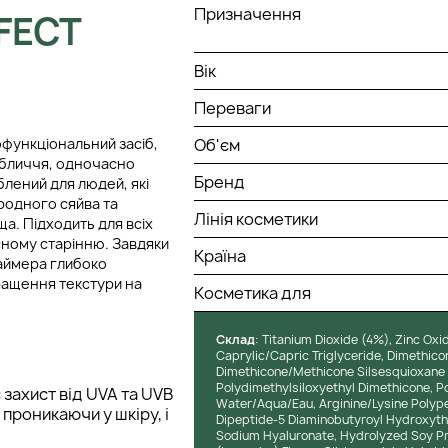
Призначення
FECT
Вік
Переваги
офункціональний засіб,
Об'єм
обличчя, одночасно
Бренд
лений для людей, які
иродного сяйва та
Лінія косметики
ща. Підходить для всіх
асному старінню. Завдяки
Країна
раймера глибоко
ращення текстури на
Косметика для
Cклад
: Titanium Dioxide (4%), Zinc Oxi
Caprylic/Capric Triglyceride, Dimethico
Dimethicone/Methicone Silsesquioxane C
Polydimethylsiloxyethyl Dimethicone, Po
захист від UVA та UVB
Water/Aqua/Eau, Arginine/Lysine Polypep
 проникаючи у шкіру, і
Dipeptide-5 Diaminobutyroyl Hydroxyth
Sodium Hyaluronate, Hydrolyzed Soy Prot