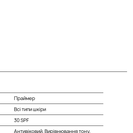
Праймер
Всі типи шкіри
30 SPF
Антивіковий, Вирівнювання тону,