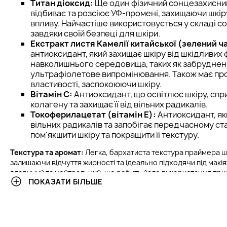
Титан діоксид:
Ще один фізичний сонцезахисний
відбиває та розсіює УФ-промені, захищаючи шкіру
впливу. Найчастіше використовується у складі с
завдяки своїй безпеці для шкіри.
Екстракт листя Камелії китайської (зелений ч
антиоксидант, який захищає шкіру від шкідливих 
навколишнього середовища, таких як забруднен
ультрафіолетове випромінювання. Також має пр
властивості, заспокоюючи шкіру.
Вітамін С:
Антиоксидант, що освітлює шкіру, сп
колагену та захищає її від вільних радикалів.
Токоферилацетат (вітамін E):
Антиоксидант, як
вільних радикалів та запобігає передчасному с
пом'якшити шкіру та покращити її текстуру.
Текстура та аромат:
Легка, бархатиста текстура праймера ш
залишаючи відчуття жирності та ідеально підходячи під макі
вловимий та нейтральний, що робить його використання пр
ПОКАЗАТИ БІЛЬШЕ
для чутливої шкіри.
Склад:
Не містить парабенів, сульфатів та інших потенційно 
безпечним для всіх типів шкіри, але перед застосуванням під 
годування груддю рекомендується проконсультуватися з лі