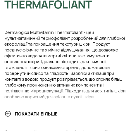
THERMAFOLIANT
Dermalogica Multivitamin Thermafoliant - цей
мультивітамінний термофоліант розроблений для глибокої
ексфоліації та покращення текстури шкіри. Продукт
поєднує фізичне та хімічне відлущування, що дозволяє
ефективно видаляти мертві клітини та стимулювати
оновлення шкіри. Ідеально підходить для тьмяної,
втомленої шкіри з ознаками старіння, допомагаючи
повернути їй сяйво та гладкість. Завдяки активації при
контакті з водою продукт розігрівається, що сприяє більш
глибокому проникненню активних компонентів і
поліпшенню мікроциркуляції. Підходить для всіх типів шкіри,
особливо корисний для зрілої та сухої шкіри.
ОСНОВНІ ІНГРЕДІЄНТИ ТА ЇХ ПЕРЕВАГИ:
ПОКАЗАТИ БІЛЬШЕ
Ретинол:
Стимулює оновлення клітин та
синтез колагену, що допомагає зменшити