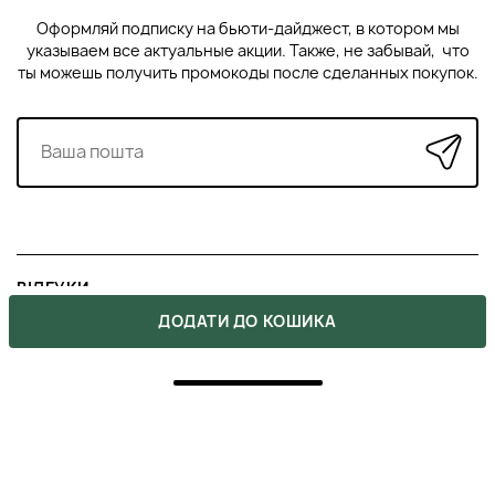
Оформляй подписку на бьюти-дайджест, в котором мы
Нанесіть невелику кількість мультивітамінного
указываем все актуальные акции. Также, не забывай, что
термофоліанту на чисту вологу шкіру обличчя,
ты можешь получить промокоды после сделанных покупок.
уникаючи області навколо очей.
М'якими круговими рухами масажуйте шкіру
протягом 1-2 хвилин, приділяючи особливу
увагу зонам із нерівною текстурою та ознаками
старіння.
Для активації термоефекту додайте трохи води
під час масажу.
Використовуйте продукт 2-3 рази на тиждень,
залежно від стану шкіри, переважно ввечері,
щоб дати шкірі час на відновлення.
ВІДГУКИ
1
ДОДАТИ ДО КОШИКА
ПОРАДИ ПРОФЕСІОНАЛІВ:
5
1
Для посилення ефекту термофоліанту
рекомендуємо наносити його на розпарену
4
0
шкіру, наприклад, після прийняття теплого
душу. Це допоможе активним компонентам
3
0
проникнути глибше та посилити ексфоліацію.
Професійні косметологи радять чергувати