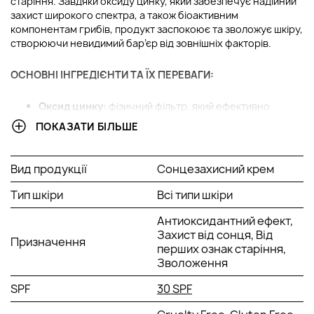
старіння. Завдяки оксиду цинку, який забезпечує надійний
захист широкого спектра, а також біоактивним
компонентам грибів, продукт заспокоює та зволожує шкіру,
створюючи невидимий бар’єр від зовнішніх факторів.
ОСНОВНІ ІНГРЕДІЄНТИ ТА ЇХ ПЕРЕВАГИ:
Оксид цинку:
фізичний фільтр, який ефективно
захищає від UVA/UVB-випромінювання та синього
ПОКАЗАТИ БІЛЬШЕ
світла, запобігаючи пошкодженням шкіри.
Екстракт грибів:
заспокоює шкіру та зменшує
почервоніння, викликані впливом сонячних променів.
Вид продукції
Сонцезахисний крем
Антиоксидант зелений чай:
захищає від вільних
радикалів, зменшуючи запалення та покращуючи
Тип шкіри
Всі типи шкіри
текстуру шкіри.
Гіалуронова кислота:
потужний зволожувач, який
Антиоксидантний ефект,
утримує вологу в шкірі, забезпечуючи інтенсивне
Захист від сонця, Від
Призначення
зволоження та підвищуючи пружність.
перших ознак старіння,
Вітамін E:
антиоксидант, який захищає шкіру від
Зволоження
окислювального стресу та сприяє покращенню її
SPF
30 SPF
загального стану.
Текстура та аромат:
Крем має легку текстуру, яка швидко