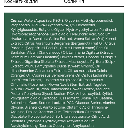
Косметика для
Обличчя
шкіру та покращує її текстуру. В одному з досліджень
учасники зазначили підвищення рівня зволоженості шкіри
на 50% за 4 тижні використання, а також помітили
Cклад
: Water/Aqua/Eau, PEG-8, Glycerin, Methylpropanediol,
зменшення видимості тонких ліній та зморшок. Ці
Propanediol, PPG-24-Glycereth-24, 1,2- Hexanediol,
результати підкреслюють ефективність таких активних
Xylitylglucoside, Butylene Glycol, Hydroxyethyl Urea, Panthenol,
інгредієнтів, як гіалуронова та поліглутамінова кислоти, у
Hydroxyacetophenone, Lactic Acid, Hyaluronic Acid, Sodium
Hyaluronate, Dunaliella Salina Extract, Avena Sativa (Oat) Kernel
забезпеченні глибокого зволоження та відновленні
Extract, Citrus Aurantium Bergamia (Bergamot) Fruit Oil, Citrus
шкірного бар'єра.
Paradisi (Grapefruit) Peel Oil, Citrus Limon (Lemon) Peel Oil,
Santalum Album (Sandalwood) Oil, Laminaria Digitata Extract,
Jasminum Sambac (Jasmine) Flower Extract, Chondrus Crispus
ІНСТРУКЦІЯ ІЗ ЗАСТОСУВАННЯ:
Extract, Gigartina Stellata Extract, Macrocystis Pyrifera (Kelp)
Extract, Prunus Amygdalus Dulcis (Sweet Almond) Oil,
Lithothamnion Calcareum Extract, Citrus Aurantium Dulcis
Оптимальна кількість:
Використовуйте 1-2 помпи
(Orange) Oil, Cupressus Sempervirens Oil, Cistus Ladaniferus
серума для обличчя.
Leaf/Stem Extract, Juniperus Virginiana Oil, Rosmarinus
Час застосування:
Наносіть вранці та ввечері на
Officinalis (Rosemary) Flower/Leaf/Stem Extract, Tagetes
очищену та тонізовану шкіру.
Minuta Flower Oil, Rosa Damascena Flower, Hydrolyzed Rice
Protein, Pentylene Glycol, Sodium PCA, Anhydroxylitol, Xylitol,
Способи нанесення:
Нанесіть серум на обличчя та
Polyglutamic Acid, Lactobacillus Ferment, Lysine HCl, Betaine,
шию легкими похлопуючими рухами, щоб сприяти
Sclerotium Gum, Sodium Lactate, PCA, Glucose, Serine, Alanine,
його швидкому вбиранню.
Glycine, Silanetriol, Pantolactone, Glutamic Acid, Threonine,
Arginine, Proline, Xanthan Gum, Tetrasodium Glutamate
Diacetate, Polysorbate 20, Sorbitan Isostearate, Citric Acid,
ПОРАДИ ПРОФЕСІОНАЛІВ:
Sodium Hydroxide, Hydroxyethyl Acrylate/Sodium
Acryloyldimethyl Taurate Copolymer, Amylopectin,