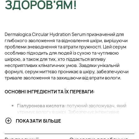
ЗДОРОВ'ЯМ!
Dermalogica Circular Hydration Serum призначений для
глибокого зволоження та відновлення шкіри, вирішуючи
проблеми зневоднення та втрати пружності. Цей серум
особливо підходить для людей із сухою та чутливою
шкірою, а також для тих, хто піддається впливу
несприятливих кліматичних умов. Завдяки унікальній
формулі, серум миттєво проникає в шкіру, забезпечуючи
тривале зволоження та захищаючи від втрати вологи.
ОСНОВНІ ІНГРЕДІЄНТИ ТА ЇХ ПЕРЕВАГИ:
Гіалуронова кислота:
потужний зволожувач, який
утримує вологу в шкірі. Забезпечує інтенсивне
зволоження, підвищує пружність та зменшує
ПОКАЗАТИ БІЛЬШЕ
видимість тонких ліній.
Поліглутамінова кислота:
притягує в 2,5-4 рази
більше молекул води, ніж гіалуронова кислота,