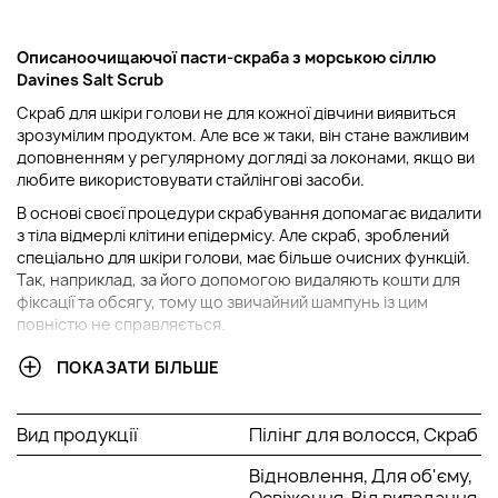
Описано
очищаючої пасти-скраба з морською сіллю
Davines Salt Scrub
Скраб для шкіри голови не для кожної дівчини виявиться
зрозумілим продуктом. Але все ж таки, він стане важливим
доповненням у регулярному догляді за локонами, якщо ви
любите використовувати стайлінгові засоби.
В основі своєї процедури скрабування допомагає видалити
з тіла відмерлі клітини епідермісу. Але скраб, зроблений
спеціально для шкіри голови, має більше очисних функцій.
Так, наприклад, за його допомогою видаляють кошти для
фіксації та обсягу, тому що звичайний шампунь із цим
повністю не справляється.
Також, Davines скраб призначають при лікуванні себореї
ПОКАЗАТИ БІЛЬШЕ
шкіри голови або лупи. Процес скрабування виступає у
ролі помічника, який видаляє зайвий шкірний себум та
очищає епедерміс від білих неестетичних лусочок. Крім
Вид продукції
Пілінг для волосся, Скраб
цього, якщо у вас від природи волосся швидко
забруднюється, то davines solu sea salt scrub cleanser
Відновлення, Для об'єму,
допоможе зберегти чистоту локонів на більшу кількість
Освіження, Від випадання