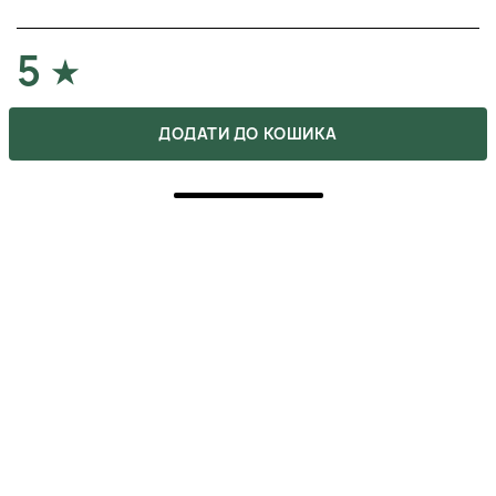
5
ПОКУПКА ПІДТВЕРДЖЕНА
ДОДАТИ ДО КОШИКА
такой состав на вес золота. Делаю вместе с маской
наношуЮ голова становиться просто идеальной,
скраб просто кусочек счастья
ЧЕРНОВА ЗЛАТА
23 листопада 2024
ВІДПОВІСТИ
4
ПОКУПКА ПІДТВЕРДЖЕНА