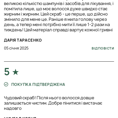
великою кількістю шампунів і засобів для лікування, і
помітила лише, що моє волосся дуже швидко стає
жирним і жирним. Цей скраб - це перше, що дійсно
змінило для мене це. Раніше я мила голову через
день, а тепер мені потрібно мити її лише 1-2 рази на
тиждень! Цей матеріал справді вартує кожної гривні
ДАРІЯ ТАРАСЕНКО
05 січня 2025
ВІДПОВІСТИ
5
ПОКУПКА ПІДТВЕРДЖЕНА
Чудовий скраб! Після нього волосся довше
залишається чистим. Добре пінитися і вистачає
надовго