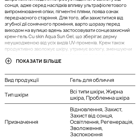
сонця, адже серед наслідків впливу ультрафіолетового
випромінювання опіки, пігментні плями, поява ознак
передчасного старіння. Для того, аби захиститися від
згубної дії сонячного проміння, варто щоразу перед
виходом на вулицю вдень застосовувати сонцезахисний
крем-гель Cu skin Aqua Sun Gel, що зберігає дерму
неушкодженою від усіх видів UV-променів. Крем також
продуктивно зволожує шкіру, утримує вологу, зменшуючи
ризик зневоднення, надмірної сухості та лущення.
ПОКАЗАТИ БІЛЬШЕ
Додавши до свого рутинного догляду крем-гель, ви
отримаєте надійний захист від неприємних наслідків впливу
ультрафіолету, додаткове зволоження, а також продукт,
Вид продукції
Гель для обличчя
який покращить загальний стан шкіри та налагодить її
обмінні процеси.
Всі типи шкіри, Жирна
Тип шкіри
шкіра, Проблемна шкіра
ПРИЧИНИ ДОДАТИ ДО СВОЄЇ КОСМЕТИЧКИ
СОНЦЕЗАХИСНИЙ КРЕМ-ГЕЛЬ CUSKIN AQUA SUN GEL
Відновлення, Захист,
Захист від сонця,
Різнобічний захист: крем-гель блокує
Призначення
Освітлення, Регенерація,
ультрафіолетові промені А та В типів, тобто
Зволоження,
нейтралізує шкоду променів різної глибини та дії. УФ-
Заспокоєння
А (UVA) промені мають довший діапазон хвиль,