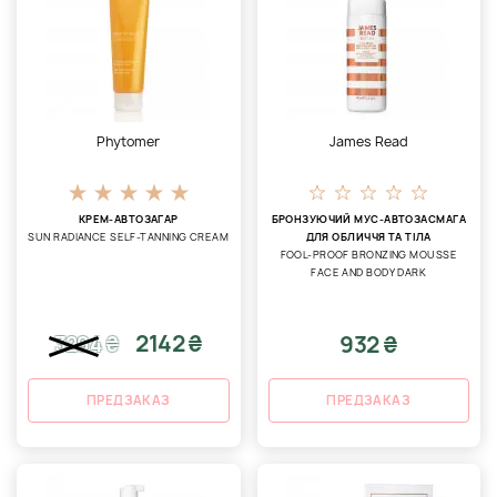
Phytomer
James Read
КРЕМ-АВТОЗАГАР
БРОНЗУЮЧИЙ МУС-АВТОЗАСМАГА
SUN RADIANCE SELF-TANNING CREAM
ДЛЯ ОБЛИЧЧЯ ТА ТІЛА
FOOL-PROOF BRONZING MOUSSE
FACE AND BODY DARK
2142 ₴
932 ₴
3294
₴
ПРЕДЗАКАЗ
ПРЕДЗАКАЗ