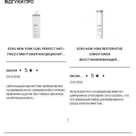
ВІДГУКИ ПРО
ECRU NEW YORK CURL PERFECT ANTI-
ECRU NEW YORK RESTORATIVE
FRIZZ CONDITIONER КОНДИЦИОНЕР...
CONDITIONER
ВОССТАНАВЛИВАЮЩИЙ...
•
5 ★
•
ЕМІЛІЯ
•
5 ★
•
ОКСАН...
09.12.2025
12.07.2021
Цей кондиціонер миттєво приборкав моє
кучеряве волосся, залишаючи його м’яким і
Использую этот кондиционер вместе с
приємним на дотик. Він глибоко зволожує,
шампунем из этой серии) Хочу сказать, что
не обтяжуючи його,...
это идеальный набор для ежедневного
ухода за волосами) Как...
1