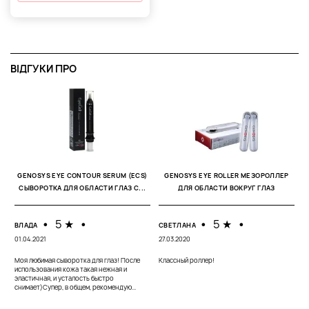
ВІДГУКИ ПРО
GENOSYS EYE CONTOUR SERUM (ECS)
GENOSYS EYE ROLLER МЕЗОРОЛЛЕР
СЫВОРОТКА ДЛЯ ОБЛАСТИ ГЛАЗ С...
ДЛЯ ОБЛАСТИ ВОКРУГ ГЛАЗ
•
5 ★
•
•
5 ★
•
ВЛАДА
СВЕТЛАНА
Е
01.04.2021
27.03.2020
23
Моя любимая сыворотка для глаз! После
Классный роллер!
использования кожа такая нежная и
П
эластичная, и усталость быстро
п
снимает)Супер, в общем, рекомендую...
б
по