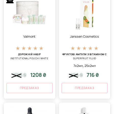
-30%
Valmont
Janssen Cosmetics
ДОРОЖНІЙ НАБІР
ФРУКТОВІ АМПУЛИ З ВІТАМІНОМ С
INSTITUTIONAL POUCH I WHITE
SUPERFRUIT FLUID
,
7х2мл
25х2мл
1208 ₴
716 ₴
1725
₴
936
₴
ПРЕДЗАКАЗ
ПРЕДЗАКАЗ