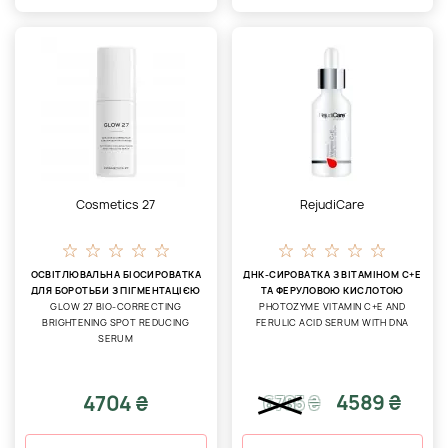
Cosmetics 27
RejudiCare
ОСВІТЛЮВАЛЬНА БІОСИРОВАТКА
ДНК-СИРОВАТКА З ВІТАМІНОМ С+Е
ДЛЯ БОРОТЬБИ З ПІГМЕНТАЦІЄЮ
ТА ФЕРУЛОВОЮ КИСЛОТОЮ
GLOW 27 BIO-CORRECTING
PHOTOZYME VITAMIN C+E AND
BRIGHTENING SPOT REDUCING
FERULIC ACID SERUM WITH DNA
SERUM
4589 ₴
4704 ₴
6785
₴