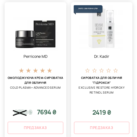
ЗНЯТО З ВИРОБНИЦТВА
Perricone MD
Dr. Kadir
ОМОЛОДЖУЮЧА КРЕМ-СИРОВАТКА
СИРОВАТКА ДЛЯ ОБЛИЧЧЯ
ДЛЯ ОБЛИЧЧЯ
"ГІДРОКСИ"
COLD PLASMA+ ADVANCED SERUM
EXCLUSIVE RESTORE HYDROXY
RETINOL SERUM
7694 ₴
2419 ₴
8550
₴
ПРЕДЗАКАЗ
ПРЕДЗАКАЗ