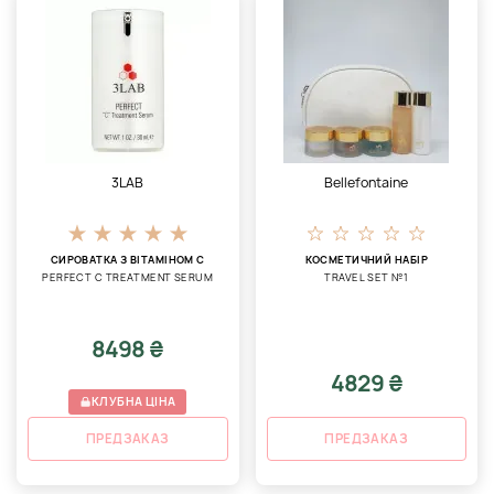
3LAB
Bellefontaine
СИРОВАТКА З ВІТАМІНОМ С
КОСМЕТИЧНИЙ НАБІР
PERFECT C TREATMENT SERUM
TRAVEL SET №1
8498 ₴
4829 ₴
КЛУБНА ЦІНА
ПРЕДЗАКАЗ
ПРЕДЗАКАЗ