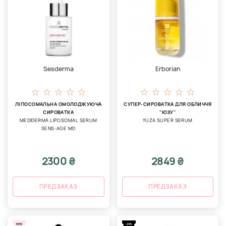
Sesderma
Erborian
ЛІПОСОМАЛЬНА ОМОЛОДЖУЮЧА
СУПЕР-СИРОВАТКА ДЛЯ ОБЛИЧЧЯ
СИРОВАТКА
"ЮЗУ"
MEDIDERMA LIPOSOMAL SERUM
YUZA SUPER SERUM
SENS-AGE MD
2300 ₴
2849 ₴
ПРЕДЗАКАЗ
ПРЕДЗАКАЗ
NEW
-20%