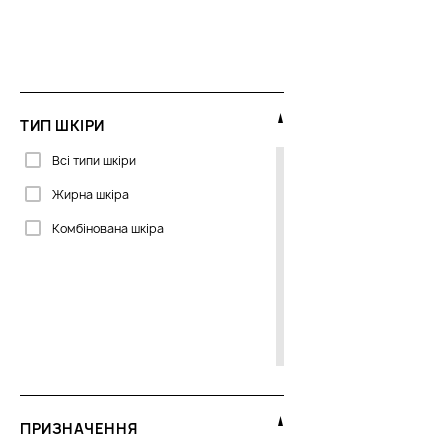
GIGI
Genosys
Glymed Plus
Histomer
ТИП ШКІРИ
Image Skincare
Всі типи шкіри
Institut Esthederm
Жирна шкіра
Instytutum
Комбінована шкіра
James Read
Janssen Cosmetics
La Biosthetique
La Sultane De Saba
Lamic
Maria Galland
ПРИЗНАЧЕННЯ