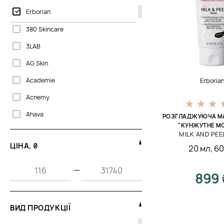
Erborian
380 Skincare
3LAB
AG Skin
Academie
Erboria
Acnemy
Ahava
РОЗГЛАДЖУЮЧА МА
"КУНЖУТНЕ М
Allies of Skin
MILK AND PEE
ЦІНА, ₴
20 мл
,
60
Babor
Bali Body
—
899 
Bella Aura
Bellefontaine
ВИД ПРОДУКЦІЇ
Biogena