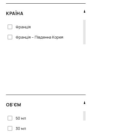
КРАЇНА
Франція
Франція – Південна Корея
ОБ'ЄМ
50 мл
30 мл