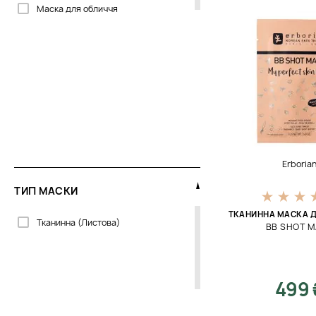
Маска для обличчя
CU Skin
Cantabria Labs
Celenes
Clarena
Cosmetics 27
Dermalogica
Dermaskill
Erboria
DoTERRA
ТИП МАСКИ
Dr. Kadir
ТКАНИННА МАСКА 
Тканинна (Листова)
BB SHOT 
Dr.Grandel
Dr.Spiller
Embryolisse
499 
Emma Hardie