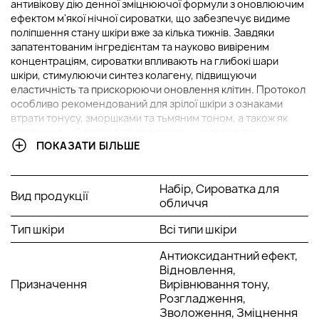
антивікову дію денної зміцнюючої формули з оновлюючим
ефектом м'якої нічної сироватки, що забезпечує видиме
поліпшення стану шкіри вже за кілька тижнів. Завдяки
запатентованим інгредієнтам та науково вивіреним
концентраціям, сироватки впливають на глибокі шари
шкіри, стимулюючи синтез колагену, підвищуючи
еластичність та прискорюючи оновлення клітин. Протокол
особливо рекомендований для зрілої шкіри з ознаками
втрати тонусу, зморшками та тьмяним тоном, а також як
підтримуючий догляд після естетичних процедур.
ПОКАЗАТИ БІЛЬШЕ
У НАБІР ВХОДИТЬ:
Набір, Сироватка для
Вид продукції
Денна сироватка, що зміцнює Firming Serum, 10 мл;
обличчя
Нічна сироватка, що оновлює, з м'яким пілінгом Soft
Peel Serum, 10 мл.
Тип шкіри
Всі типи шкіри
Антиоксидантний ефект,
ОСНОВНІ ІНГРЕДІЄНТИ ТА ЇХ ПЕРЕВАГИ
Відновлення,
Призначення
Вирівнювання тону,
SCA® (муцин равлики):
біотехнологічно активний
Розгладження,
компонент, багатий на ростові фактори та
Зволоження, Зміцнення
глікопротеїни. Підсилює регенерацію клітин,