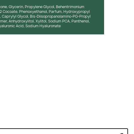
icone, Glycerin, Propylene Glycol, Behentrimonium
h-2 Cocoate, Phenoxyethanol, Parfum, Hydroxypropyl
ol, Caprylyl Glycol, Bis-Diisopropanolamino-PG-Propyl
mer, Anhydroxylitol, Xylitol, Sodium PCA, Panthenol,
yaluronic Acid, Sodium Hyaluronate