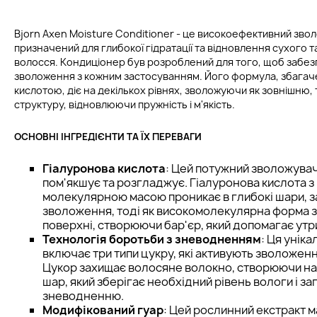
Bjorn Axen Moisture Conditioner - це високоефективний зв
призначений для глибокої гідратації та відновлення сухого
волосся. Кондиціонер був розроблений для того, щоб забезпе
зволоження з кожним застосуванням. Його формула, збага
кислотою, діє на декількох рівнях, зволожуючи як зовнішню, 
структуру, відновлюючи пружність і м'якість.
ОСНОВНІ ІНГРЕДІЄНТИ ТА ЇХ ПЕРЕВАГИ
Гіалуронова кислота
: Цей потужний зволожува
пом'якшує та розгладжує. Гіалуронова кислота з
молекулярною масою проникає в глибокі шари, 
зволоження, тоді як високомолекулярна форма 
поверхні, створюючи бар'єр, який допомагає утр
Технологія боротьби з зневодненням
: Ця унік
включає три типи цукру, які активують зволоження
Цукор захищає волосяне волокно, створюючи на
шар, який зберігає необхідний рівень вологи і з
зневодненню.
Модифікований гуар
: Цей рослинний екстракт 