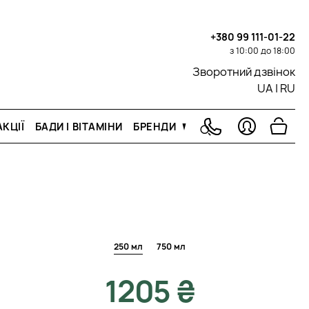
+380 99 111-01-22
з 10:00 до 18:00
Зворотний дзвінок
UA
|
RU
КЦІЇ
БАДИ І ВІТАМІНИ
БРЕНДИ
250 мл
750 мл
1205 ₴