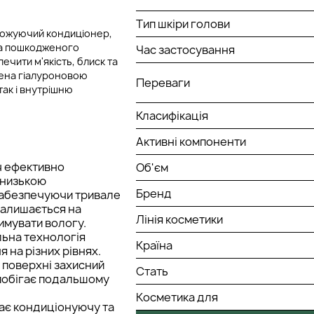
Тип шкіри голови
оложуючий кондиціонер,
 та пошкодженого
Час застосування
чити м'якість, блиск та
чена гіалуроновою
Переваги
так і внутрішню
Класифікація
Активні компоненти
ч ефективно
Об'єм
 низькою
Бренд
забезпечуючи тривале
залишається на
Лінія косметики
имувати вологу.
альна технологія
Країна
 на різних рівнях.
 поверхні захисний
Стать
апобігає подальшому
Косметика для
має кондиціонуючу та