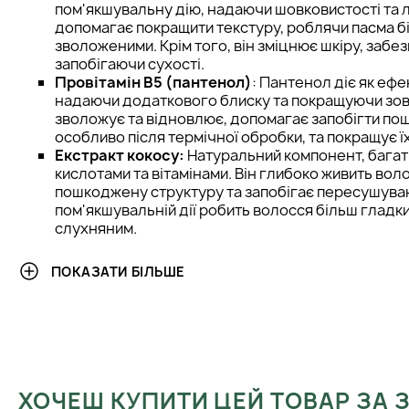
пом'якшувальну дію, надаючи шовковистості та л
допомагає покращити текстуру, роблячи пасма б
зволоженими. Крім того, він зміцнює шкіру, заб
запобігаючи сухості.
Провітамін В5 (пантенол)
: Пантенол діє як еф
надаючи додаткового блиску та покращуючи зовн
зволожує та відновлює, допомагає запобігти п
особливо після термічної обробки, та покращує ї
Екстракт кокосу:
Натуральний компонент, бага
кислотами та вітамінами. Він глибоко живить вол
пошкоджену структуру та запобігає пересушува
пом'якшувальній дії робить волосся більш гладки
слухняним.
Текстура та аромат
: Кондиціонер Bjorn Axen має густу, але 
ПОКАЗАТИ БІЛЬШЕ
яка легко розподіляється по пасмах, не обтяжуючи їх. Він шв
залишаючи локони м'якими, гладкими та зволоженими. На відм
зволожуючих засобів, Moisture Conditioner не залишає жирн
ніжний та свіжий, з легкими фруктовими нотами, який зберіг
приємного та ненав'язливого запаху.
Склад
: Moisture Conditioner не містить парабенів, сульфатів
ХОЧЕШ КУПИТИ ЦЕЙ ТОВАР ЗА
інших агресивних хімічних речовин, що робить його безпе