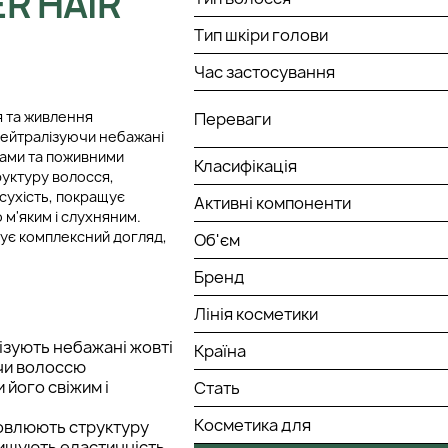
R HAIR
Тип шкіри голови
Час застосування
я та живлення
Переваги
нейтралізуючи небажані
нтами та поживними
Класифікація
руктуру волосся,
сухість, покращує
Активні компоненти
 м'яким і слухняним.
чує комплексний догляд,
Об'єм
Бренд
Лінія косметики
ізують небажані жовті
Країна
чи волоссю
 його свіжим і
Стать
Косметика для
новлюють структуру
вищують еластичність