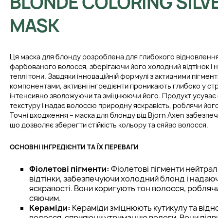
BLONDE COLORING SILVE
MASK
Ця маска для блонду розроблена для глибокого відновленн
фарбованого волосся, зберігаючи його холодний відтінок і 
теплі тони. Завдяки інноваційній формулі з активними пігме
компонентами, активні інгредієнти проникають глибоко у ст
інтенсивно зволожуючи та зміцнюючи його. Продукт усуває 
текстуру і надає волоссю природну яскравість, роблячи його
Точні входження – маска для блонду від Bjorn Axen забезпе
що дозволяє зберегти стійкість кольору та сяйво волосся.
ОСНОВНІ ІНГРЕДІЄНТИ ТА ЇХ ПЕРЕВАГИ
Фіолетові пігменти:
Фіолетові пігменти нейтрал
відтінки, забезпечуючи холодний блонд і надаю
яскравості. Вони коригують тон волосся, роблячи
сяючим.
Кераміди:
Кераміди зміцнюють кутикулу та від
волосся, сприяючи утриманню вологи. Вони під