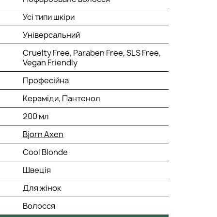
Усі типи шкіри
Універсальний
Cruelty Free, Paraben Free, SLS Free,
Vegan Friendly
Професійна
Кераміди, Пантенол
200 мл
Bjorn Axen
Cool Blonde
Швеція
Для жінок
Волосся