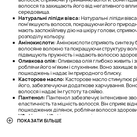
волосся та захищають його від негативного впл
середовища.
Натуральні ліпіди вівса:
Натуральні ліпіди вівса
пом'якшують волосся, покращуючи його природн
мають заспокійливу дію на шкіру голови, сприяю
розподілу кольору.
Амінокислоти:
Амінокислоти сприяють синтезу 
волосяне волокно та покращуючи структуру вол
підвищують пружність і надають волоссю здоров
Оливкова олія:
Оливкова олія глибоко живить і 
роблячи його м'яким і слухняним. Воно захищає 
пошкоджень і надає їм природного блиску.
Касторове масло:
Касторове масло стимулює рі
його, забезпечуючи додаткове харчування. Вон
волосся і надає їм густоту та сяйво.
Пантенол:
Пантенол забезпечує інтенсивне зв
еластичність та міцність волосся. Він сприяє ві
пошкоджених ділянок, роблячи волосся здоровим
УФ-фільтр:
УФ-фільтр у складі маски захищає во
ПОКАЗАТИ БІЛЬШЕ
впливу ультрафіолетових променів, які можуть в
тьмяність кольору. Він допомагає зберегти яскра
фарбованого волосся, запобігаючи їх пересуш