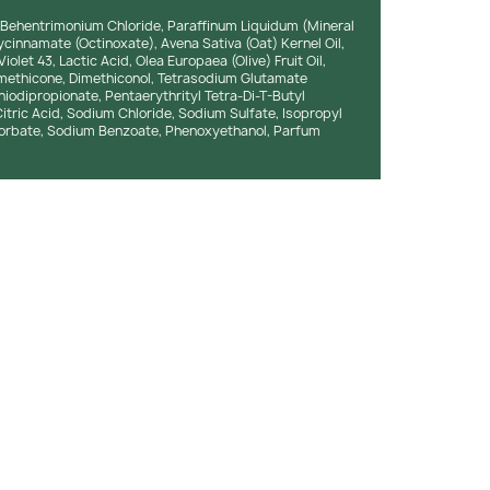
, Behentrimonium Chloride, Paraffinum Liquidum (Mineral
ycinnamate (Octinoxate), Avena Sativa (Oat) Kernel Oil,
olet 43, Lactic Acid, Olea Europaea (Olive) Fruit Oil,
methicone, Dimethiconol, Tetrasodium Glutamate
hiodipropionate, Pentaerythrityl Tetra-Di-T-Butyl
tric Acid, Sodium Chloride, Sodium Sulfate, Isopropyl
Sorbate, Sodium Benzoate, Phenoxyethanol, Parfum