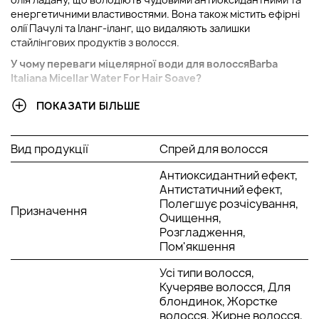
енергетичними властивостями. Вона також містить ефірні
олії Пачулі та Іланг-іланг, що видаляють залишки
стайлінгових продуктів з волосся.
У чому переваги м
іцелярної води для волосся
Barba
Italiana Micellar Water For Hair Soave?
Розгладжує та покращує структуру волосся
ПОКАЗАТИ БІЛЬШЕ
Розплутує волосся
Полегшує їх прочісування під час стрижки
Має чудові антиоксидантні та енергетичні
Вид продукції
Спрей для волосся
властивості.
Антиоксидантний ефект,
Активні компоненти:
Антистатичний ефект,
Полегшує розчісування,
Призначення
Олія виноградних кісточок - відновлювальні, захисні,
Очищення,
живильні та антиоксидантні властивості.
Розгладження,
Олія ладану - антиоксидантними та енергетичними
Пом'якшення
властивостями.
Олія пачулі - міститься багато корисних вітамінів та
Усі типи волосся,
мікроелементів, які дуже позитивно впливають на
Кучеряве волосся, Для
ріст, здоров'я та блиск волосся.
блондинок, Жорстке
Олія іланг-іланг - завдяки тонізуючим властивостям,
волосся, Жирне волосся,