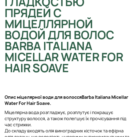
ГЛАДКОСТЬЮ
ПРЯДЕЙ С
МИЦЕЛЛЯРНОЙ
ВОДОЙ ДЛЯ ВОЛОС
BARBA ITALIANA
MICELLAR WATER FOR
HAIR SOAVE
Опис м
іцелярної води для волосся
Barba Italiana Micellar
Water For Hair Soave.
Міцелярна вода розгладжує, розплутує і покращує
структуру волосся, а також полегшує їх прочісування під
час стрижки.
До складу входять олія виноградних кісточок та ефірна
олія ладану, що володіють чудовими антиоксидантними та