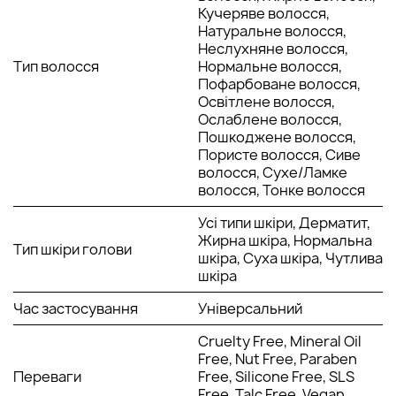
іланг-іланг покращить циркуляцію крові біля коріння,
Кучеряве волосся,
зміцнить волосся та подарує їм життєву силу.
Натуральне волосся,
Неслухняне волосся,
Спосіб застосування:
Тип волосся
Нормальне волосся,
Розпиліть на сухе або вологе волосся, зробіть стрижку.
Пофарбоване волосся,
Освітлене волосся,
Ослаблене волосся,
Пошкоджене волосся,
Пористе волосся, Сиве
волосся, Сухе/Ламке
волосся, Тонке волосся
Усі типи шкіри, Дерматит,
Жирна шкіра, Нормальна
Тип шкіри голови
шкіра, Суха шкіра, Чутлива
шкіра
Час застосування
Універсальний
Cruelty Free, Mineral Oil
Free, Nut Free, Paraben
Переваги
Free, Silicone Free, SLS
Free, Talc Free, Vegan